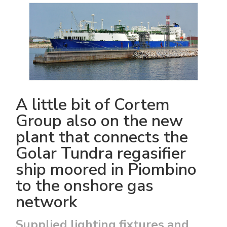
Accesorios eléctricos
Energías renovables
Política empresarial
Green energy Ex
Trabaja con nosotros
Aspiradores
Hazte distribuidor nuestro
Serie estanca
Reference list
A little bit of Cortem
Todos los productos
Certificados de la empresa
Group also on the new
plant that connects the
Instrucciones Tecnicas
Entrevistas y prensa
Golar Tundra regasifier
Galería y vídeos
ship moored in Piombino
to the onshore gas
network
Supplied lighting fixtures and