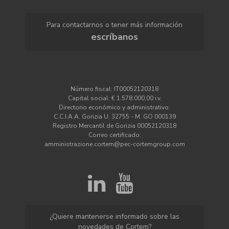
Para contactarnos o tener más información
escríbanos
Número fiscal: IT00052120318
Capital social: € 1.578.000,00 i.v.
Directorio económico y administrativo:
C.C.I.A.A. Gorizia U. 32755 - M. GO 000139
Registro Mercantil de Gorizia 00052120318
Correo certificado:
amministrazione.cortem@pec-cortemgroup.com
¿Quiere mantenerse informado sobre las
novedades de Cortem?