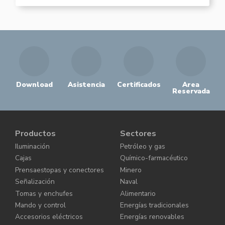
Download
Asistencia
Certificados
Area
Reservada
Productos
Sectores
Iluminación
Petróleo y gas
Cajas
Químico-farmacéutico
Prensaestopas y conectores
Minero
Señalización
Naval
Tomas y enchufes
Alimentario
Mando y control
Energías tradicionales
Accesorios eléctricos
Energías renovables