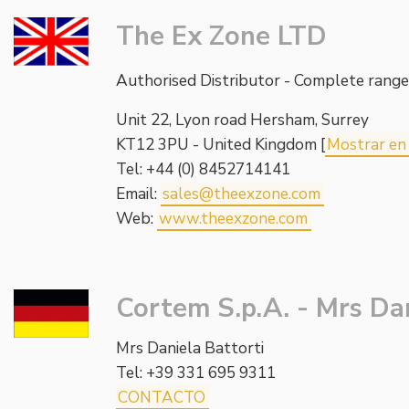
The Ex Zone LTD
Authorised Distributor - Complete rang
Unit 22, Lyon road Hersham, Surrey
KT12 3PU - United Kingdom [
Mostrar en
Tel: +44 (0) 8452714141
Email:
sales@theexzone.com
Web:
www.theexzone.com
Cortem S.p.A. - Mrs Dan
Mrs Daniela Battorti
Tel: +39 331 695 9311
CONTACTO