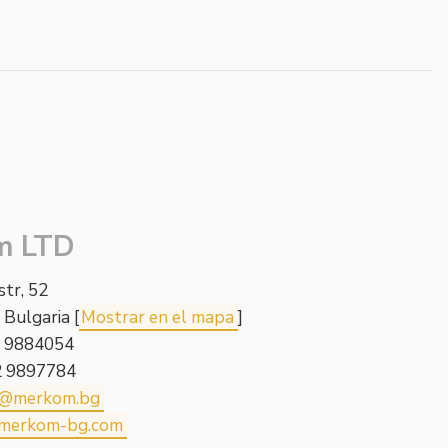
m LTD
str, 52
 Bulgaria [
Mostrar en el mapa
]
2 9884054
2 9897784
e@merkom.bg
merkom-bg.com