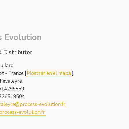
s Evolution
 Distributor
du Jard
t - France [
Mostrar en el mapa
]
hevaleyre
) 614295569
) 326519504
valeyre@process-evolution.fr
rocess-evolution.fr