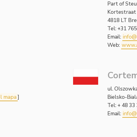
Part of Ste
Kortestraat
4818 LT Bre
Tel: +31 76
Email:
info@
Web:
www.a
Cortem
ul. Olszowk
el mapa
]
Bielsko-Bia
Tel: + 48 33
Email:
info@