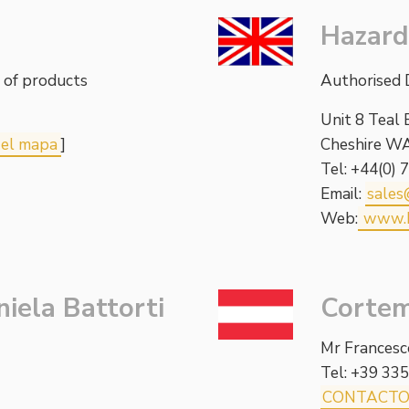
Hazard
e of products
Authorised D
Unit 8 Teal
 el mapa
]
Cheshire W
Tel: +44(0)
Email:
sales
Web:
www.h
iela Battorti
Cortem
Mr Frances
Tel: +39 33
CONTACT