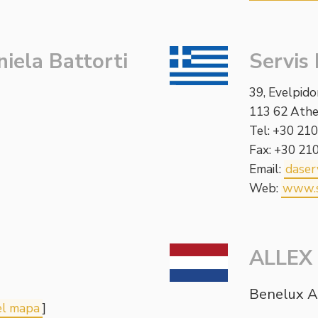
iela Battorti
Servis 
39, Evelpido
113 62 Athe
Tel: +30 21
Fax: +30 2
Email:
daser
Web:
www.s
ALLEX 
Benelux A
el mapa
]