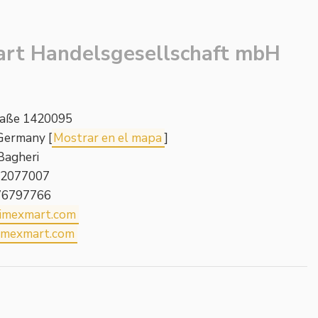
rt Handelsgesellschaft mbH
aße 1420095
Germany [
Mostrar en el mapa
]
Bagheri
52077007
076797766
imexmart.com
mexmart.com