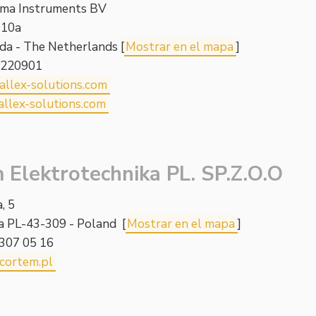
uma Instruments BV
 10a
da - The Netherlands [
Mostrar en el mapa
]
5220901
allex-solutions.com
llex-solutions.com
 Elektrotechnika PL. SP.Z.O.O
a, 5
la PL-43-309 - Poland [
Mostrar en el mapa
]
 307 05 16
cortem.pl