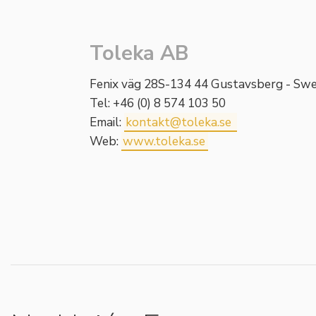
Toleka AB
Fenix väg 28S-134 44 Gustavsberg - Swe
Tel: +46 (0) 8 574 103 50
Email:
kontakt@toleka.se
Web:
www.toleka.se