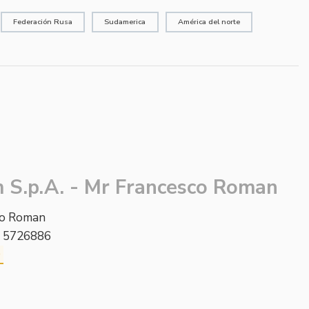
Federación Rusa
Sudamerica
América del norte
 S.p.A. - Mr Francesco Roman
co Roman
5 5726886
O