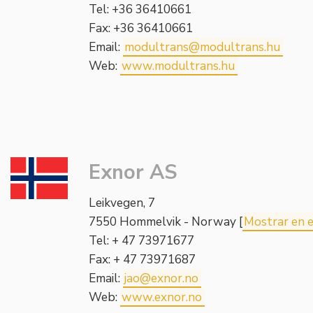
Tel: +36 36410661
Fax: +36 36410661
Email:
modultrans@modultrans.hu
Web:
www.modultrans.hu
Exnor AS
Leikvegen, 7
7550 Hommelvik - Norway [
Mostrar en 
Tel: + 47 73971677
Fax: + 47 73971687
Email:
jao@exnor.no
Web:
www.exnor.no