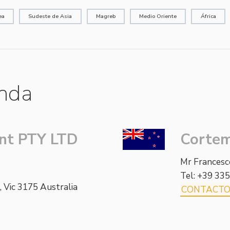
ea
Sudeste de Asia
Magreb
Medio Oriente
África
anda
nt PTY LTD
Cortem
Mr Frances
Tel: +39 33
 Vic 3175 Australia
CONTACT