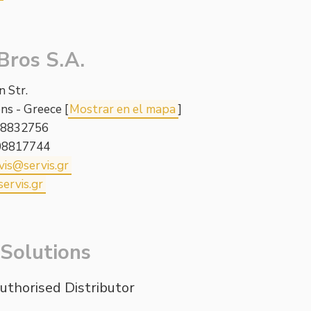
Bros S.A.
n Str.
ns - Greece [
Mostrar en el mapa
]
08832756
108817744
vis@servis.gr
ervis.gr
Solutions
uthorised Distributor