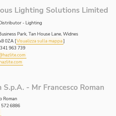
ous Lighting Solutions Limited
istributor - Lighting
 Business Park, Tan House Lane, Widnes
A8 0ZA [
Visualizza sulla mappa
]
 7341 963 739
@hazlite.com
azlite.com
 S.p.A. - Mr Francesco Roman
co Roman
5 572 6886
O