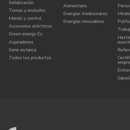
Señalización
Alimentario
Perso
Tomas y enchufes
Energías tradicionales
Medio
Mando y control
Energías renovables
Políti
Accesorios eléctricos
Traba
Green energy Ex
Hazte 
Aspiradores
nuest
Serie estanca
Refere
Todos los productos
Certif
empr
Entre
Galerí