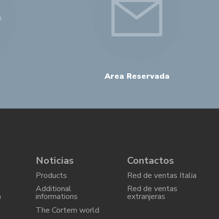
Area Reservada
Noticias
Contactos
Products
Red de ventas Italia
Additional
Red de ventas
a
informations
extranjeras
The Cortem world