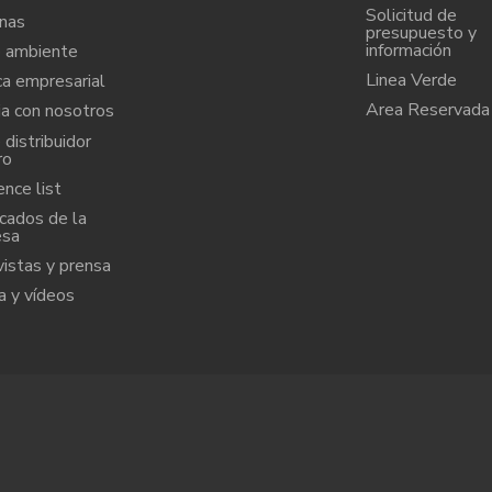
Solicitud de
nas
presupuesto y
información
 ambiente
Linea Verde
ca empresarial
Area Reservada
ja con nosotros
distribuidor
ro
nce list
icados de la
esa
vistas y prensa
a y vídeos