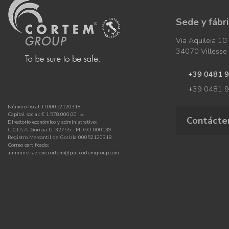
Sede y fábr
Via Aquileia 10
34070 Villesse (
+39 0481 
+39 0481 
Número fiscal: IT00052120318
Capital social: € 1.578.000,00 i.v.
Contácte
Directorio económico y administrativo:
C.C.I.A.A. Gorizia U. 32755 - M. GO 000139
Registro Mercantil de Gorizia 00052120318
Correo certificado:
amministrazione.cortem@pec-cortemgroup.com