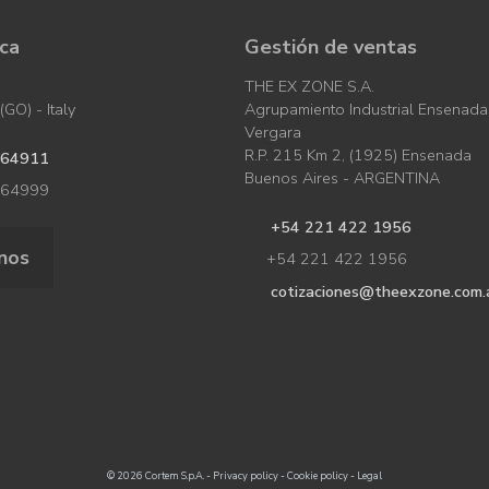
ica
Gestión de ventas
THE EX ZONE S.A.
GO) - Italy
Agrupamiento Industrial Ensenada
Vergara
R.P. 215 Km 2, (1925) Ensenada
964911
Buenos Aires - ARGENTINA
964999
+54 221 422 1956
nos
+54 221 422 1956
cotizaciones@theexzone.com.
© 2026 Cortem S.p.A. -
Privacy policy
-
Cookie policy
-
Legal