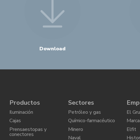
Download
Productos
Sectores
Emp
Iluminación
Petróleo y gas
El Gr
Cajas
Químico-farmacéutico
Marca
Prensaestopas y
Minero
Elfit
conectores
Naval
Histor