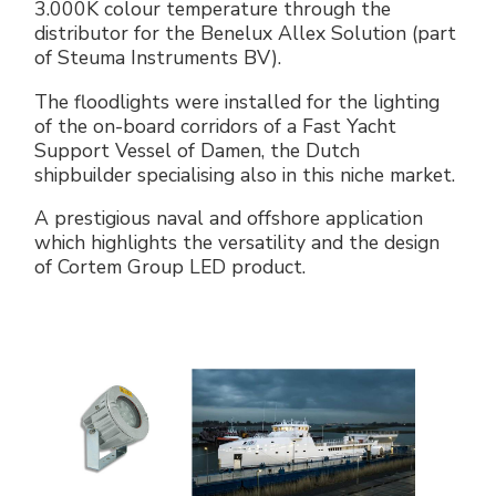
3.000K colour temperature through the
Accesorios eléctricos
Energías renovables
Política empresarial
distributor for the Benelux Allex Solution (part
of Steuma Instruments BV).
Green energy Ex
Trabaja con nosotros
The floodlights were installed for the lighting
of the on-board corridors of a Fast Yacht
Aspiradores
Hazte distribuidor nuestro
Support Vessel of Damen, the Dutch
shipbuilder specialising also in this niche market.
Serie estanca
Reference list
A prestigious naval and offshore application
which highlights the versatility and the design
Todos los productos
Certificados de la empresa
of Cortem Group LED product.
Instrucciones Tecnicas
Entrevistas y prensa
Galería y vídeos