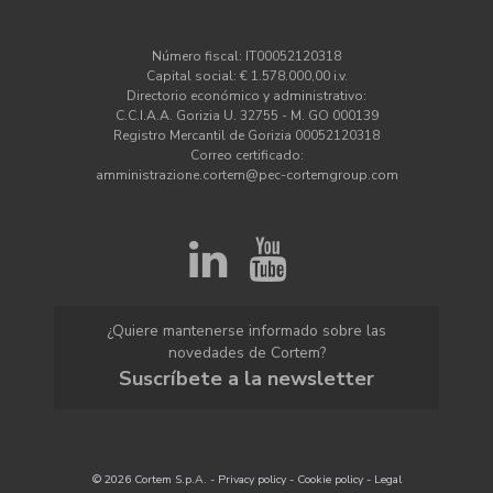
Número fiscal: IT00052120318
Capital social: € 1.578.000,00 i.v.
Directorio económico y administrativo:
C.C.I.A.A. Gorizia U. 32755 - M. GO 000139
Registro Mercantil de Gorizia 00052120318
Correo certificado:
amministrazione.cortem@pec-cortemgroup.com
¿Quiere mantenerse informado sobre las
novedades de Cortem?
Suscríbete a la newsletter
© 2026 Cortem S.p.A. -
Privacy policy
-
Cookie policy
-
Legal