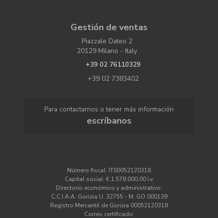
Gestión de ventas
Piazzale Dateo 2
20129 Milano - Italy
+39 02 76110329
+39 02 7383402
Para contactarnos o tener más información
escríbanos
Número fiscal: IT00052120318
Capital social: € 1.578.000,00 i.v.
Directorio económico y administrativo:
C.C.I.A.A. Gorizia U. 32755 - M. GO 000139
Registro Mercantil de Gorizia 00052120318
Correo certificado: