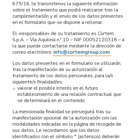
679/16, le transmitimos la siguiente información
Accesorios eléctricos
Energías renovables
Política empresarial
sobre el tratamiento que podrá realizarse tras la
cumplimentación y el envío de los datos presentes
Green energy Ex
Trabaja con nosotros
en el formulario que se dispone a rellenar.
El «responsable» de su tratamiento es Cortem
Aspiradores
Hazte distribuidor nuestro
S.p.A. – Via Aquileia n.º 10 – NIF 00052120318 – a
la que puede contactarse mediante la dirección de
correo electrónico
info@cortemgroup.com
Serie estanca
Reference list
Los datos presentes en el formulario se utilizarán,
Todos los productos
Certificados de la empresa
tras la manifestación de su autorización al
tratamiento de los datos personales, para la/s
siguiente/s finalidad/es:
Instrucciones Tecnicas
Entrevistas y prensa
valorar el posible interés en el futuro
establecimiento de una relación contractual que
Galería y vídeos
se determinará en el contenido.
La mencionada finalidad se perseguirá tras su
manifestación opcional de la autorización con las
modalidades indicadas en la página de recogida de
sus datos. Le recordamos que los datos
identificados con el símbolo * (asterisco) deberán