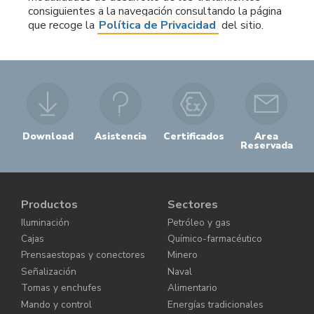
consiguientes a la navegación consultando la página
que recoge la
Política de Privacidad
del sitio.
Download
Asistencia
Certificados
Area
Reservada
Productos
Sectores
Iluminación
Petróleo y gas
Cajas
Químico-farmacéutico
Prensaestopas y conectores
Minero
Señalización
Naval
Tomas y enchufes
Alimentario
Mando y control
Energías tradicionales