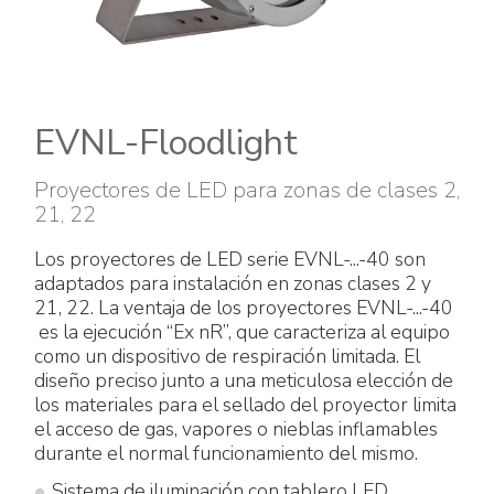
Accesorios eléctricos
Energías renovables
Política empresarial
Green energy Ex
Trabaja con nosotros
Aspiradores
Hazte distribuidor nuestro
EVNL-Floodlight
Serie estanca
Reference list
Proyectores de LED para zonas de clases 2,
21, 22
Todos los productos
Certificados de la empresa
Los proyectores de LED serie EVNL-...-40 son
adaptados para instalación en zonas clases 2 y
Instrucciones Tecnicas
Entrevistas y prensa
21, 22. La ventaja de los proyectores EVNL-...-40
es la ejecución “Ex nR”, que caracteriza al equipo
como un dispositivo de respiración limitada. El
Galería y vídeos
diseño preciso junto a una meticulosa elección de
los materiales para el sellado del proyector limita
el acceso de gas, vapores o nieblas inflamables
durante el normal funcionamiento del mismo.
Sistema de iluminación con tablero LED.