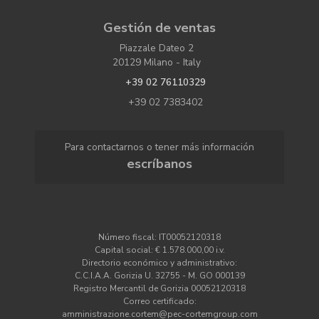
Gestión de ventas
Piazzale Dateo 2
20129 Milano - Italy
+39 02 76110329
+39 02 7383402
Para contactarnos o tener más información
escríbanos
Número fiscal: IT00052120318
Capital social: € 1.578.000,00 i.v.
Directorio económico y administrativo:
C.C.I.A.A. Gorizia U. 32755 - M. GO 000139
Registro Mercantil de Gorizia 00052120318
Correo certificado:
amministrazione.cortem@pec-cortemgroup.com