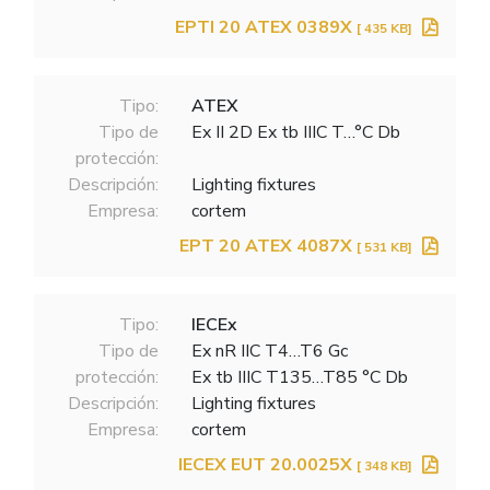
EPTI 20 ATEX 0389X
[ 435 KB]
Tipo:
ATEX
Tipo de
Ex II 2D Ex tb IIIC T…°C Db
protección:
Descripción:
Lighting fixtures
Empresa:
cortem
EPT 20 ATEX 4087X
[ 531 KB]
Tipo:
IECEx
Tipo de
Ex nR IIC T4…T6 Gc
protección:
Ex tb IIIC T135…T85 °C Db
Descripción:
Lighting fixtures
Empresa:
cortem
IECEX EUT 20.0025X
[ 348 KB]