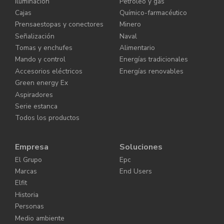
Iluminación
Petróleo y gas
Cajas
Químico-farmacéutico
Prensaestopas y conectores
Minero
Señalización
Naval
Tomas y enchufes
Alimentario
Mando y control
Energías tradicionales
Accesorios eléctricos
Energías renovables
Green energy Ex
Aspiradores
Serie estanca
Todos los productos
Empresa
Soluciones
El Grupo
Epc
Marcas
End Users
Elfit
Historia
Personas
Medio ambiente