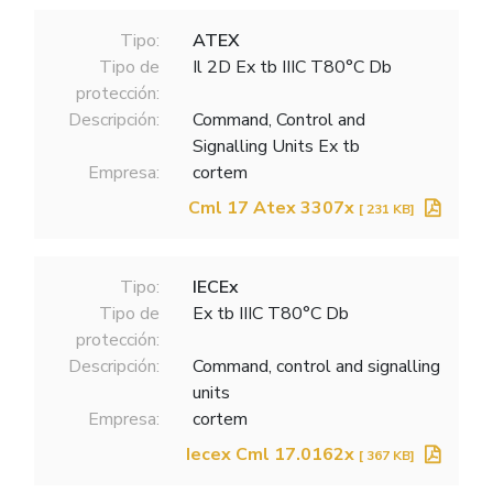
Tipo:
ATEX
Tipo de
Il 2D Ex tb IIIC T80°C Db
protección:
Descripción:
Command, Control and
Signalling Units Ex tb
Empresa:
cortem
Cml 17 Atex 3307x
[ 231 KB]
Tipo:
IECEx
Tipo de
Ex tb IIIC T80°C Db
protección:
Descripción:
Command, control and signalling
units
Empresa:
cortem
Iecex Cml 17.0162x
[ 367 KB]