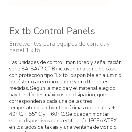
Accesorios eléctricos
Energías renovables
Política empresarial
Green energy Ex
Trabaja con nosotros
Ex tb Control Panels
Aspiradores
Hazte distribuidor nuestro
Envolventes para equipos de control y
panel ‘Ex tb’
Serie estanca
Reference list
Las unidades de control, monitoreo y señalización
Todos los productos
Certificados de la empresa
serie SA, SA/P, CTB incluyen una serie de cajas
con protección tipo “Ex tb” disponible en aluminio,
Instrucciones Tecnicas
Entrevistas y prensa
poliéster o acero inoxidable y en diferentes
medidas. Según la medida y el material elegido,
hay tres límites máximos de disipación, que
Galería y vídeos
corresponden a cada una de las tres
temperaturas ambiente máximas opcionales: +
40° C, + 55° C y + 60° C. Se pueden montar
varios dispositivos con certificación IECEx/ATEX
en los lados de la caja y una ventana de vidrio o