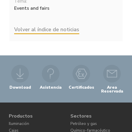
Tema:
Events and fairs
Volver al índice de noticias
Download
Asistencia
Certificados
Area
Reservada
Productos
Sectores
Iluminación
Petróleo y gas
Cajas
Químico-farmacéutico