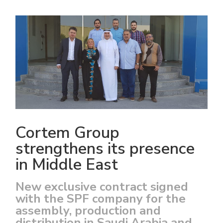
Accesorios eléctricos
Energías renovables
Política empresarial
Green energy Ex
Trabaja con nosotros
Aspiradores
Hazte distribuidor nuestro
Serie estanca
Reference list
Todos los productos
Certificados de la empresa
Cortem Group
Instrucciones Tecnicas
Entrevistas y prensa
strengthens its presence
in Middle East
Galería y vídeos
New exclusive contract signed
with the SPF company for the
assembly, production and
distribution in Saudi Arabia and