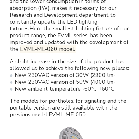
and the lower consumption in terms of
Accesorios eléctricos
Energías renovables
Política empresarial
absorption (lW), makes it necessary for our
Research and Development department to
Green energy Ex
Trabaja con nosotros
constantly update the LED lighting
fixtures.Here the smallest lighting fixture of our
product range, the EVML series, has been
Aspiradores
Hazte distribuidor nuestro
improved and updated with the development of
the
EVML-ME-060 model.
Serie estanca
Reference list
A slight increase in the size of the product has
allowed us to achieve the following new pluses:
Todos los productos
Certificados de la empresa
New 230VAC version of 30W (2900 lm)
New 230VAC version of 50W (4000 lm)
Instrucciones Tecnicas
Entrevistas y prensa
New ambient temperature -60°C +60°C
Galería y vídeos
The models for portholes, for signaling and the
portable version are still available with the
previous model EVML-ME-050.