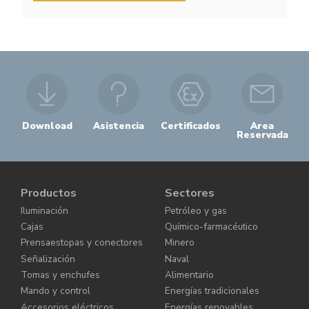
Download
Asistencia
Certificados
Area
Reservada
Productos
Sectores
Iluminación
Petróleo y gas
Cajas
Químico-farmacéutico
Prensaestopas y conectores
Minero
Señalización
Naval
Tomas y enchufes
Alimentario
Mando y control
Energías tradicionales
Accesorios eléctricos
Energías renovables