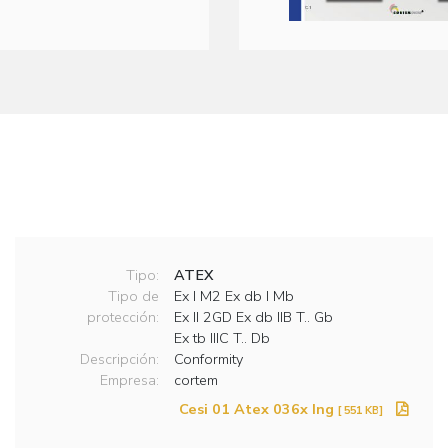
Tipo:
ATEX
Tipo de
Ex I M2 Ex db I Mb
protección:
Ex II 2GD Ex db IIB T.. Gb
Ex tb IIIC T.. Db
Descripción:
Conformity
Empresa:
cortem
Cesi 01 Atex 036x Ing
[ 551 KB]