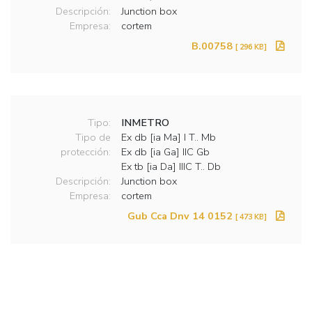
Descripción:
Junction box
Empresa:
cortem
B.00758
[ 296 KB]
Tipo:
INMETRO
Tipo de
Ex db [ia Ma] I T.. Mb
protección:
Ex db [ia Ga] IIC Gb
Ex tb [ia Da] IIIC T.. Db
Descripción:
Junction box
Empresa:
cortem
Gub Cca Dnv 14 0152
[ 473 KB]