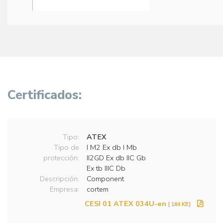
Certificados:
Tipo:
ATEX
Tipo de
I M2 Ex db I Mb
protección:
II2GD Ex db IIC Gb
Ex tb IIIC Db
Descripción:
Component
Empresa:
cortem
CESI 01 ATEX 034U-en
[ 164 KB]