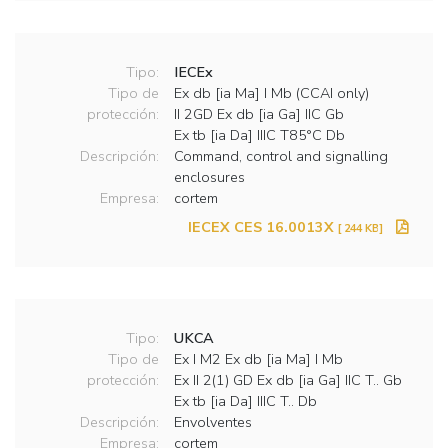
Tipo:
IECEx
Tipo de
Ex db [ia Ma] I Mb (CCAI only)
protección:
II 2GD Ex db [ia Ga] IIC Gb
Ex tb [ia Da] IIIC T85°C Db
Descripción:
Command, control and signalling
enclosures
Empresa:
cortem
IECEX CES 16.0013X
[ 244 KB]
Tipo:
UKCA
Tipo de
Ex I M2 Ex db [ia Ma] I Mb
protección:
Ex II 2(1) GD Ex db [ia Ga] IIC T.. Gb
Ex tb [ia Da] IIIC T.. Db
Descripción:
Envolventes
Empresa:
cortem