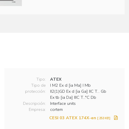
Tipo:
ATEX
Tipo de
I M2 Ex d [ia Ma] I Mb
protección:
II2(1)GD Ex d [ia Ga] IIC T… Gb
Ex tb [ia Da] IIIC T…°C Db
Descripción:
Interface units
Empresa:
cortem
CESI 03 ATEX 174X-en
[ 253 KB]