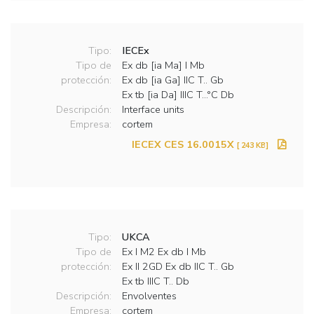
Tipo:
IECEx
Tipo de
Ex db [ia Ma] I Mb
protección:
Ex db [ia Ga] IIC T.. Gb
Ex tb [ia Da] IIIC T…°C Db
Descripción:
Interface units
Empresa:
cortem
IECEX CES 16.0015X
[ 243 KB]
Tipo:
UKCA
Tipo de
Ex I M2 Ex db I Mb
protección:
Ex II 2GD Ex db IIC T.. Gb
Ex tb IIIC T.. Db
Descripción:
Envolventes
Empresa:
cortem