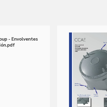
oup - Envolventes
ión.pdf