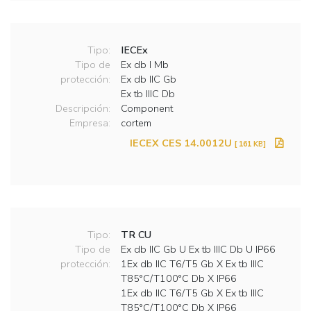
Tipo:
IECEx
Tipo de
Ex db I Mb
protección:
Ex db IIC Gb
Ex tb IIIC Db
Descripción:
Component
Empresa:
cortem
IECEX CES 14.0012U
[ 161 KB]
Tipo:
TR CU
Tipo de
Ex db IIC Gb U Ex tb IIIC Db U IP66
protección:
1Ex db IIC T6/T5 Gb X Ex tb IIIC
T85°C/T100°C Db X IP66
1Ex db IIC T6/T5 Gb X Ex tb IIIC
T85°C/T100°C Db X IP66