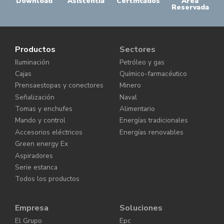
Download
Asistencia
Certificados
Area
Reservada
Productos
Sectores
Iluminación
Petróleo y gas
Cajas
Químico-farmacéutico
Prensaestopas y conectores
Minero
Señalización
Naval
Tomas y enchufes
Alimentario
Mando y control
Energías tradicionales
Accesorios eléctricos
Energías renovables
Green energy Ex
Aspiradores
Serie estanca
Todos los productos
Empresa
Soluciones
El Grupo
Epc