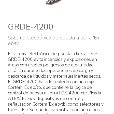
Accesorios eléctricos
Energías renovables
Política empresarial
Green energy Ex
Trabaja con nosotros
GRDE-4200
Aspiradores
Hazte distribuidor nuestro
Sistema electrónico de puesta a tierra ‘Ex
eb/tb’
Serie estanca
Reference list
El sistema electrónico de puesta a tierra serie
Todos los productos
Certificados de la empresa
GRDE-4200 evita incendios y explosiones en
áreas con niveles peligrosos de electricidad
Instrucciones Tecnicas
Entrevistas y prensa
estática durante las operaciones de carga y
descarga de líquidos y materiales inertes secos.
El GRDE-4200 ha sido realizdo con una caja
Galería y vídeos
Cortem ‘Ex eb/tb’, que contiene la lógica de
control de puesta a tierra LCZ-4200 certificada
ATEX/IECEx y dispositivos de control y
señalización Cortem ‘Ex eb/tb’, como selectores y
luces LED. Se puede suministrar con uno o dos