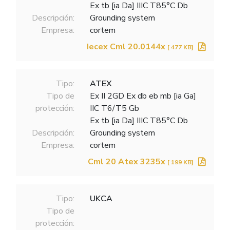
Ex tb [ia Da] IIIC T85°C Db
Descripción:
Grounding system
Empresa:
cortem
Iecex Cml 20.0144x
[ 477 KB]
Tipo:
ATEX
Tipo de
Ex II 2GD Ex db eb mb [ia Ga]
protección:
IIC T6/T5 Gb
Ex tb [ia Da] IIIC T85°C Db
Descripción:
Grounding system
Empresa:
cortem
Cml 20 Atex 3235x
[ 199 KB]
Tipo:
UKCA
Tipo de
protección: