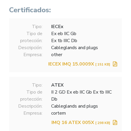
Certificados:
Tipo:
IECEx
Tipo de
Ex eb IIC Gb
protección:
Ex tb IIIC Db
Descripción:
Cableglands and plugs
Empresa:
other
IECEX IMQ 15.0009X
[ 151 KB]
Tipo:
ATEX
Tipo de
II 2 GD Ex eb IIC Gb Ex tb IIIC
protección:
Db
Descripción:
Cableglands and plugs
Empresa:
cortem
IMQ 16 ATEX 005X
[ 298 KB]