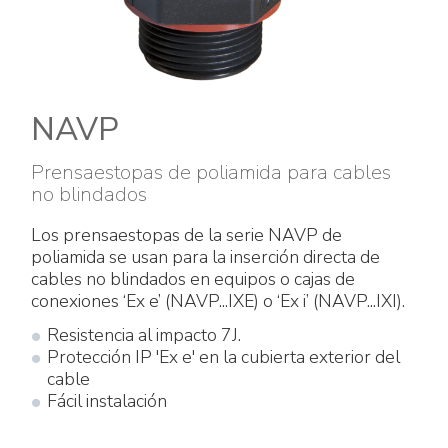
Accesorios eléctricos
Energías renovables
Política empresarial
Green energy Ex
Trabaja con nosotros
Aspiradores
Hazte distribuidor nuestro
NAVP
Serie estanca
Reference list
Prensaestopas de poliamida para cables
no blindados
Todos los productos
Certificados de la empresa
Los prensaestopas de la serie NAVP de
poliamida se usan para la inserción directa de
Instrucciones Tecnicas
Entrevistas y prensa
cables no blindados en equipos o cajas de
conexiones ‘Ex e’ (NAVP...IXE) o ‘Ex i’ (NAVP...IXI).
Galería y vídeos
Resistencia al impacto 7J.
Protección IP 'Ex e' en la cubierta exterior del
cable
Fácil instalación