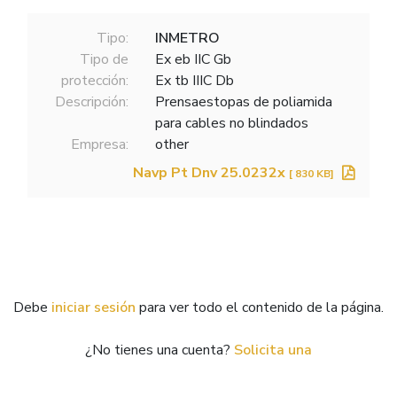
Tipo:
INMETRO
Tipo de
Ex eb IIC Gb
protección:
Ex tb IIIC Db
Descripción:
Prensaestopas de poliamida
para cables no blindados
Empresa:
other
Navp Pt Dnv 25.0232x
[ 830 KB]
Debe
iniciar sesión
para ver todo el contenido de la página.
¿No tienes una cuenta?
Solicita una