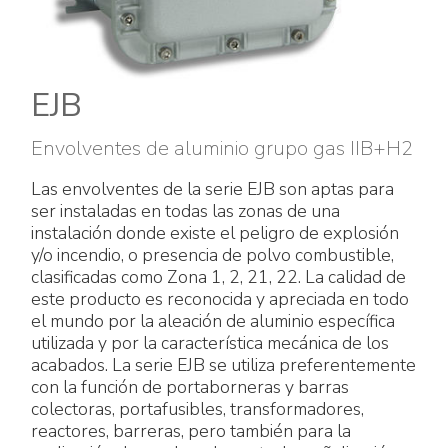
Accesorios eléctricos
Energías renovables
Política empresarial
Green energy Ex
Trabaja con nosotros
EJB
Aspiradores
Hazte distribuidor nuestro
Envolventes de aluminio grupo gas IIB+H2
Serie estanca
Reference list
Las envolventes de la serie EJB son aptas para
ser instaladas en todas las zonas de una
Todos los productos
Certificados de la empresa
instalación donde existe el peligro de explosión
y/o incendio, o presencia de polvo combustible,
Instrucciones Tecnicas
Entrevistas y prensa
clasificadas como Zona 1, 2, 21, 22. La calidad de
este producto es reconocida y apreciada en todo
el mundo por la aleación de aluminio específica
Galería y vídeos
utilizada y por la característica mecánica de los
acabados. La serie EJB se utiliza preferentemente
con la función de portaborneras y barras
colectoras, portafusibles, transformadores,
reactores, barreras, pero también para la