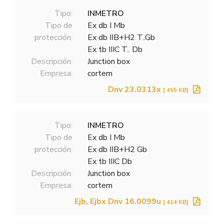
Tipo:
INMETRO
Tipo de
Ex db I Mb
protección:
Ex db IIB+H2 T..Gb
Ex tb IIIC T.. Db
Descripción:
Junction box
Empresa:
cortem
Dnv 23.0313x
[ 455 KB]
Tipo:
INMETRO
Tipo de
Ex db I Mb
protección:
Ex db IIB+H2 Gb
Ex tb IIIC Db
Descripción:
Junction box
Empresa:
cortem
Ejb, Ejbx Dnv 16.0099u
[ 414 KB]