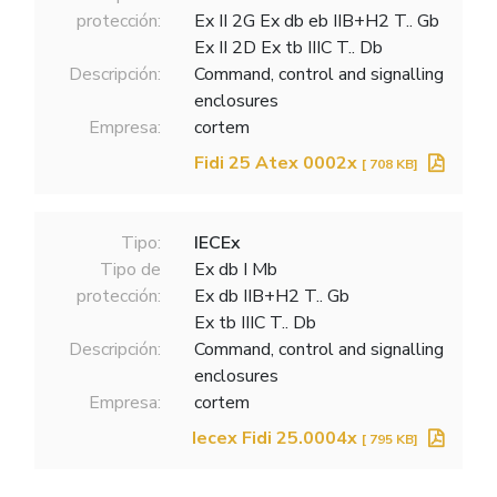
protección:
Ex II 2G Ex db eb IIB+H2 T.. Gb
Ex II 2D Ex tb IIIC T.. Db
Descripción:
Command, control and signalling
enclosures
Empresa:
cortem
Fidi 25 Atex 0002x
[ 708 KB]
Tipo:
IECEx
Tipo de
Ex db I Mb
protección:
Ex db IIB+H2 T.. Gb
Ex tb IIIC T.. Db
Descripción:
Command, control and signalling
enclosures
Empresa:
cortem
Iecex Fidi 25.0004x
[ 795 KB]