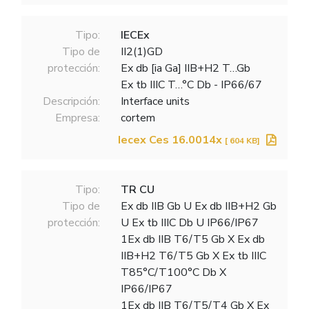
Tipo:
IECEx
Tipo de
II2(1)GD
protección:
Ex db [ia Ga] IIB+H2 T…Gb
Ex tb IIIC T…°C Db - IP66/67
Descripción:
Interface units
Empresa:
cortem
Iecex Ces 16.0014x
[ 604 KB]
Tipo:
TR CU
Tipo de
Ex db IIB Gb U Ex db IIB+H2 Gb
protección:
U Ex tb IIIC Db U IP66/IP67
1Ex db IIB T6/T5 Gb X Ex db
IIB+H2 T6/T5 Gb X Ex tb IIIC
T85°C/T100°C Db X
IP66/IP67
1Ex db IIB T6/T5/T4 Gb X Ex