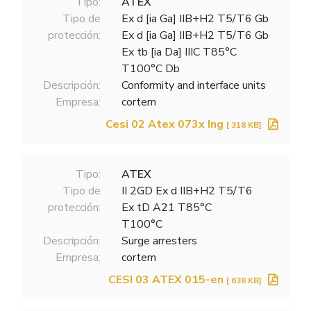
Tipo:
ATEX
Tipo de
Ex d [ia Ga] IIB+H2 T5/T6 Gb
protección:
Ex d [ia Ga] IIB+H2 T5/T6 Gb
Ex tb [ia Da] IIIC T85°C
T100°C Db
Descripción:
Conformity and interface units
Empresa:
cortem
Cesi 02 Atex 073x Ing
[ 318 KB]
Tipo:
ATEX
Tipo de
II 2GD Ex d IIB+H2 T5/T6
protección:
Ex tD A21 T85°C
T100°C
Descripción:
Surge arresters
Empresa:
cortem
CESI 03 ATEX 015-en
[ 638 KB]