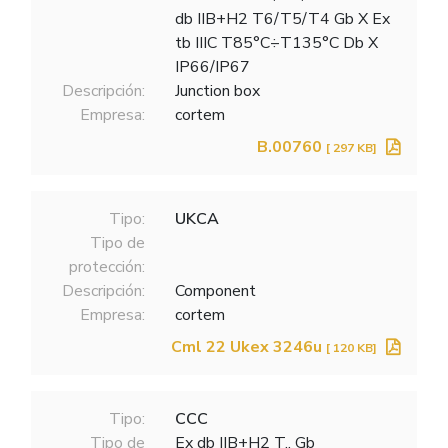
db IIB+H2 T6/T5/T4 Gb X Ex
tb IIIC T85°C÷T135°C Db X
IP66/IP67
Descripción:
Junction box
Empresa:
cortem
B.00760
[ 297 KB]
Tipo:
UKCA
Tipo de
protección:
Descripción:
Component
Empresa:
cortem
Cml 22 Ukex 3246u
[ 120 KB]
Tipo:
CCC
Tipo de
Ex db IIB+H2 T.. Gb