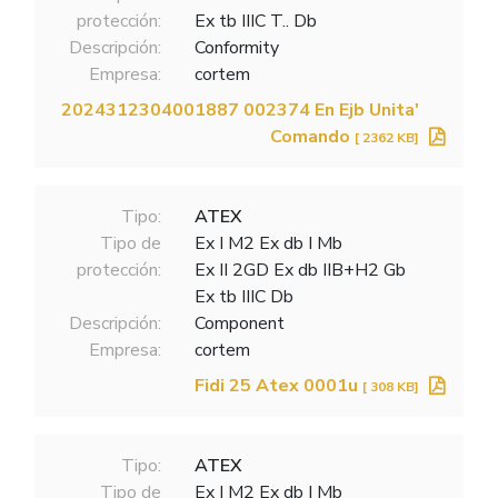
protección:
Ex tb IIIC T.. Db
Descripción:
Conformity
Empresa:
cortem
2024312304001887 002374 En Ejb Unita'
Comando
[ 2362 KB]
Tipo:
ATEX
Tipo de
Ex I M2 Ex db I Mb
protección:
Ex II 2GD Ex db IIB+H2 Gb
Ex tb IIIC Db
Descripción:
Component
Empresa:
cortem
Fidi 25 Atex 0001u
[ 308 KB]
Tipo:
ATEX
Tipo de
Ex I M2 Ex db I Mb