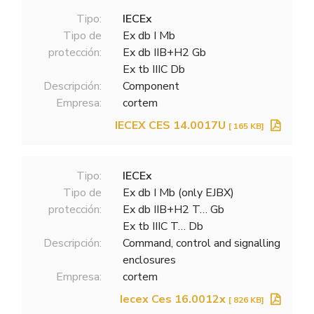
Tipo:
IECEx
Tipo de
Ex db I Mb
protección:
Ex db IIB+H2 Gb
Ex tb IIIC Db
Descripción:
Component
Empresa:
cortem
IECEX CES 14.0017U
[ 165 KB]
Tipo:
IECEx
Tipo de
Ex db I Mb (only EJBX)
protección:
Ex db IIB+H2 T… Gb
Ex tb IIIC T… Db
Descripción:
Command, control and signalling
enclosures
Empresa:
cortem
Iecex Ces 16.0012x
[ 826 KB]