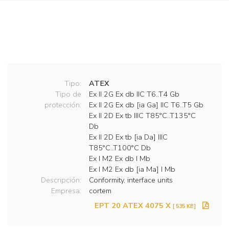
Tipo:
ATEX
Tipo de
Ex II 2G Ex db IIC T6..T4 Gb
protección:
Ex II 2G Ex db [ia Ga] IIC T6..T5 Gb
Ex II 2D Ex tb IIIC T85°C..T135°C
Db
Ex II 2D Ex tb [ia Da] IIIC
T85°C..T100°C Db
Ex I M2 Ex db I Mb
Ex I M2 Ex db [ia Ma] I Mb
Descripción:
Conformity, interface units
Empresa:
cortem
EPT 20 ATEX 4075 X
[ 535 KB]