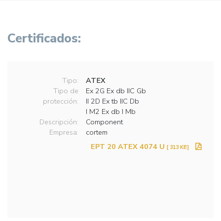
Certificados:
Tipo:
ATEX
Tipo de
Ex 2G Ex db IIC Gb
protección:
II 2D Ex tb IIC Db
I M2 Ex db I Mb
Descripción:
Component
Empresa:
cortem
EPT 20 ATEX 4074 U
[ 313 KB]