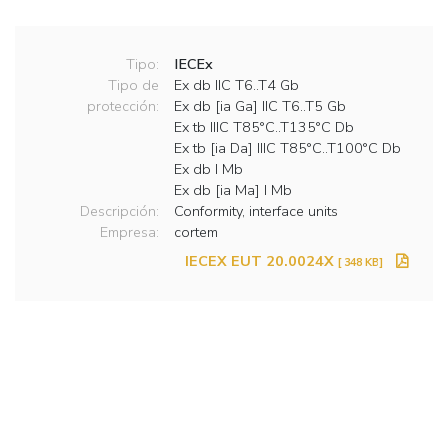
Tipo:
IECEx
Tipo de
Ex db IIC T6..T4 Gb
protección:
Ex db [ia Ga] IIC T6..T5 Gb
Ex tb IIIC T85°C..T135°C Db
Ex tb [ia Da] IIIC T85°C..T100°C Db
Ex db I Mb
Ex db [ia Ma] I Mb
Descripción:
Conformity, interface units
Empresa:
cortem
IECEX EUT 20.0024X
[ 348 KB]