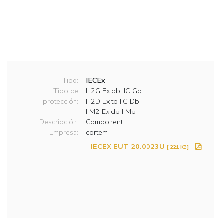
Tipo:
IECEx
Tipo de
II 2G Ex db IIC Gb
protección:
II 2D Ex tb IIC Db
I M2 Ex db I Mb
Descripción:
Component
Empresa:
cortem
IECEX EUT 20.0023U
[ 221 KB]