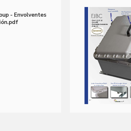
oup - Envolventes
ión.pdf