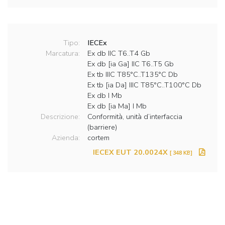
Tipo:
IECEx
Marcatura:
Ex db IIC T6..T4 Gb
Ex db [ia Ga] IIC T6..T5 Gb
Ex tb IIIC T85°C..T135°C Db
Ex tb [ia Da] IIIC T85°C..T100°C Db
Ex db I Mb
Ex db [ia Ma] I Mb
Descrizione:
Conformità, unità d’interfaccia
(barriere)
Azienda:
cortem
IECEX EUT 20.0024X
[ 348 KB]