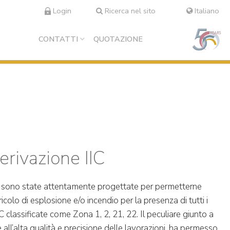
Login
Ricerca nel sito
Italiano
CONTATTI
QUOTAZIONE
erivazione IIC
C sono state attentamente progettate per permetterne
ricolo di esplosione e/o incendio per la presenza di tutti i
C classificate come Zona 1, 2, 21, 22. Il peculiare giunto a
ie all’alta qualità e precisione delle lavorazioni, ha permesso,