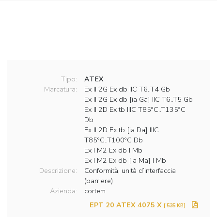
Tipo:
ATEX
Marcatura:
Ex II 2G Ex db IIC T6..T4 Gb
Ex II 2G Ex db [ia Ga] IIC T6..T5 Gb
Ex II 2D Ex tb IIIC T85°C..T135°C
Db
Ex II 2D Ex tb [ia Da] IIIC
T85°C..T100°C Db
Ex I M2 Ex db I Mb
Ex I M2 Ex db [ia Ma] I Mb
Descrizione:
Conformità, unità d’interfaccia
(barriere)
Azienda:
cortem
EPT 20 ATEX 4075 X
[ 535 KB]