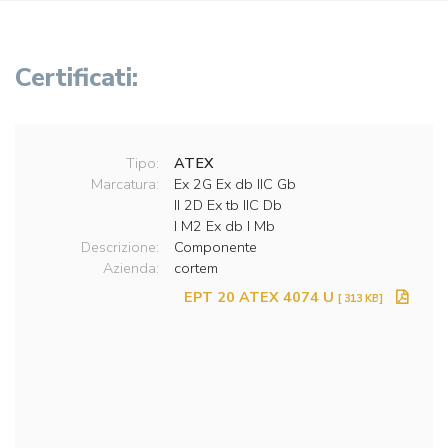
Certificati:
Tipo:
ATEX
Marcatura:
Ex 2G Ex db IIC Gb
II 2D Ex tb IIC Db
I M2 Ex db I Mb
Descrizione:
Componente
Azienda:
cortem
EPT 20 ATEX 4074 U
[ 313 KB]