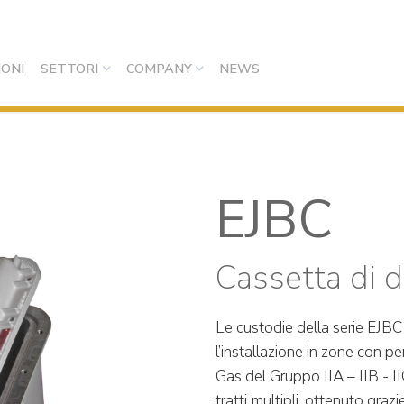
IONI
SETTORI
COMPANY
NEWS
EJBC
Cassetta di d
Le custodie della serie EJB
l’installazione in zone con pe
Gas del Gruppo IIA – IIB - II
tratti multipli, ottenuto graz