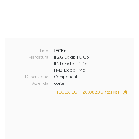
Tipo:
IECEx
Marcatura:
II 2G Ex db IIC Gb
II 2D Ex tb IIC Db
I M2 Ex db I Mb
Descrizione:
Componente
Azienda:
cortem
IECEX EUT 20.0023U
[ 221 KB]