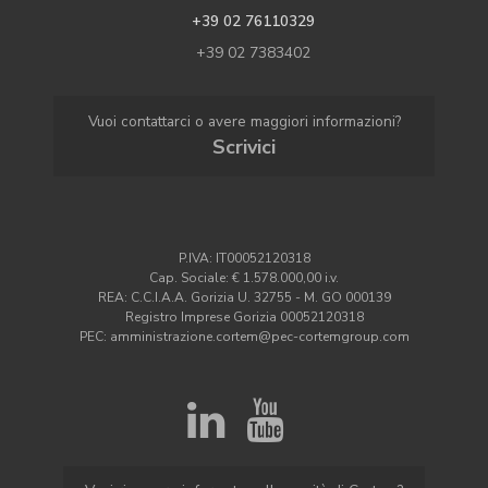
+39 02 76110329
+39 02 7383402
Vuoi contattarci o avere maggiori informazioni?
Scrivici
P.IVA: IT00052120318
Cap. Sociale: € 1.578.000,00 i.v.
REA: C.C.I.A.A. Gorizia U. 32755 - M. GO 000139
Registro Imprese Gorizia 00052120318
PEC: amministrazione.cortem@pec-cortemgroup.com