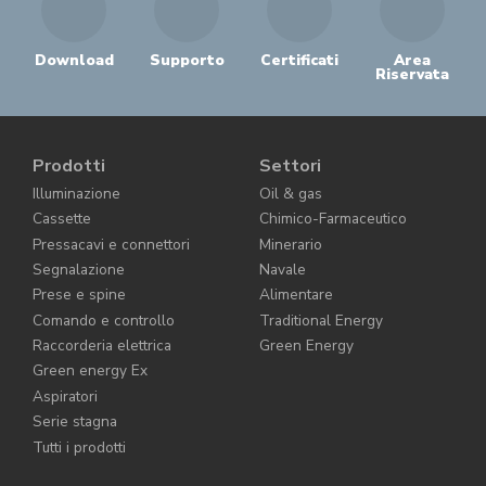
Download
Supporto
Certificati
Area
Riservata
Prodotti
Settori
Illuminazione
Oil & gas
Cassette
Chimico-Farmaceutico
Pressacavi e connettori
Minerario
Segnalazione
Navale
Prese e spine
Alimentare
Comando e controllo
Traditional Energy
Raccorderia elettrica
Green Energy
Green energy Ex
Aspiratori
Serie stagna
Tutti i prodotti