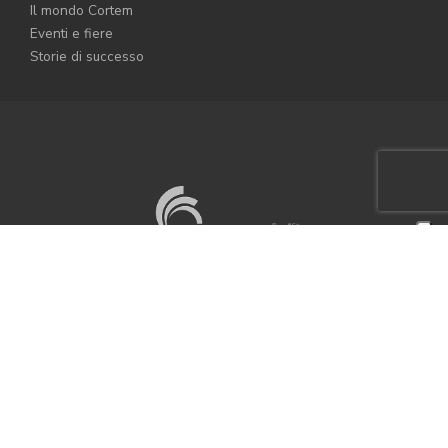
Il mondo Cortem
Eventi e fiere
Storie di successo
Sede e stabilimento
Via Aquileia 10
34070 Villesse (GO) - Italy
+39 0481 964911
+39 0481 964999