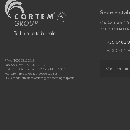
Sede e stab
Via Aquileia 10
34070 Villesse (
+39 0481 
+39 0481 
P.IVA: IT00052120318
Cap. Sociale: € 1.578.000,00 i.v.
Vuoi contatt
REA: C.C.I.A.A. Gorizia U. 32755 - M. GO 000139
Registro Imprese Gorizia 00052120318
PEC: amministrazione.cortem@pec-cortemgroup.com