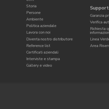
Storia
Suppor
Persone
Garanzia p
Ambiente
Verifica au
Politica aziendale
Richiesta 
Lavora con noi
informazion
Diventa nostro distributore
Linea Verd
Reference list
Area Riser
Certificati aziendali
Interviste e stampa
Gallery e video