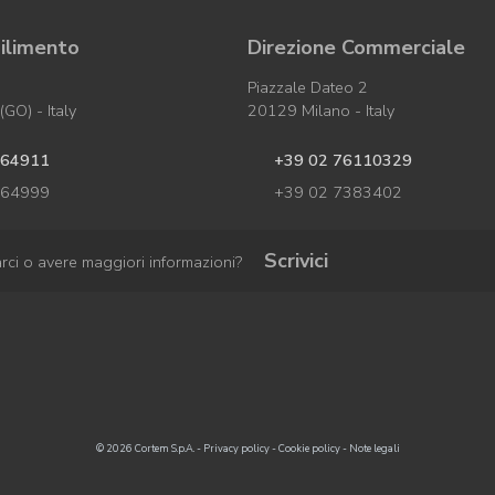
ilimento
Direzione Commerciale
Piazzale Dateo 2
GO) - Italy
20129 Milano - Italy
964911
+39 02 76110329
964999
+39 02 7383402
Scrivici
arci o avere maggiori informazioni?
© 2026 Cortem S.p.A. -
Privacy policy
-
Cookie policy
-
Note legali