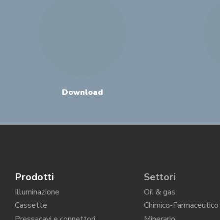
Download
Prodotti
Settori
Illuminazione
Oil & gas
Cassette
Chimico-Farmaceutico
Pressacavi e connettori
Minerario