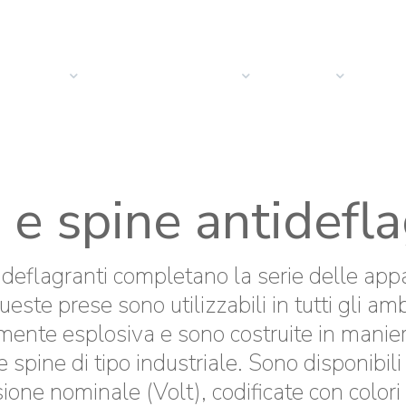
PRODOTTI
SOLUZIONI
SETTORI
COMPANY
NEWS
 e spine antidefla
ideflagranti completano la serie delle app
Queste prese sono utilizzabili in tutti gli a
mente esplosiva e sono costruite in manie
 spine di tipo industriale. Sono disponibil
one nominale (Volt), codificate con colori 