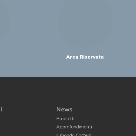
Area Riservata
i
News
Prodotti
Approfondimenti
Il mondo Cortem