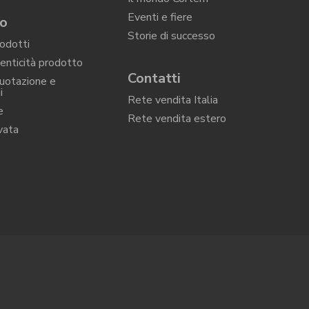
Eventi e fiere
to
Storie di successo
rodotti
tenticità prodotto
Contatti
quotazione e
i
Rete vendita Italia
e
Rete vendita estero
vata