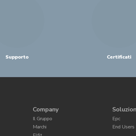
Supporto
Certificati
Company
Soluzion
Il Gruppo
Epc
Marchi
End Users
Elfit