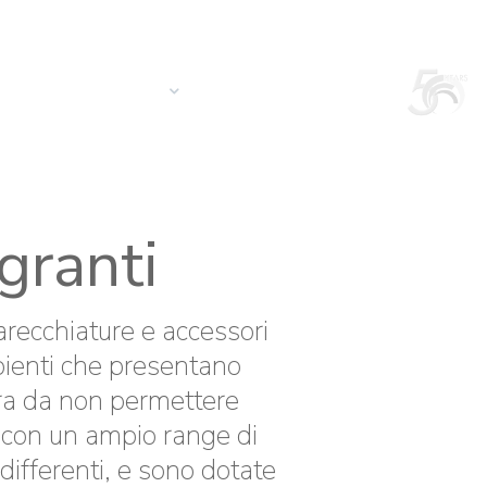
Login
Ricerca nel sito
Italiano
CONTATTI
QUOTAZIONE
granti
arecchiature e accessori
mbienti che presentano
ra da non permettere
i con un ampio range di
differenti, e sono dotate