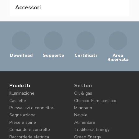
Accessori
Download
Supporto
Certificati
Area
Riservata
Prodotti
Settori
Illuminazione
Oil & gas
Cassette
Chimico-Farmaceutico
Pressacavi e connettori
Minerario
Segnalazione
Navale
Prese e spine
Alimentare
Comando e controllo
Traditional Energy
Raccorderia elettrica
Green Energy