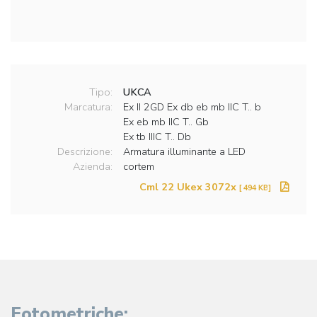
Tipo:
UKCA
Marcatura:
Ex II 2GD Ex db eb mb IIC T.. b
Ex eb mb IIC T.. Gb
Ex tb IIIC T.. Db
Descrizione:
Armatura illuminante a LED
Azienda:
cortem
Cml 22 Ukex 3072x
[ 494 KB]
Fotometriche: