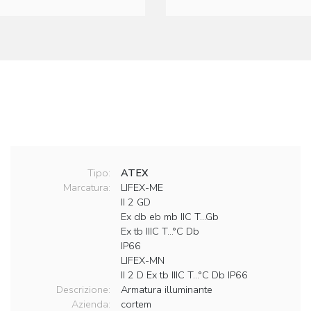
Tipo:
ATEX
Marcatura:
LIFEX-ME
II 2 GD
Ex db eb mb IIC T…Gb
Ex tb IIIC T…°C Db
IP66
LIFEX-MN
II 2 D Ex tb IIIC T…°C Db IP66
Descrizione:
Armatura illuminante
Azienda:
cortem