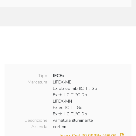
Tipo:
IECEx
Marcatura:
LIFEX-ME
Ex db eb mb IIC T… Gb
Ex tb IIIC T…°C Db
LIFEX-MN
Ex ec IIC T… Gc
Ex tb IIIC T…°C Db
Descrizione:
Armatura illuminante
Azienda:
cortem
Iecex Cml 20.0008x
[ 685 KB]