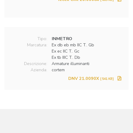
Tipo:
INMETRO
Marcatura:
Ex db eb mb IIC T.. Gb
Ex ec IIC T.. Gc
Ex tb IIIC T.. Db
Descrizione:
Armature illuminanti
Azienda:
cortem
DNV 21.0090X
[ 541 KB]