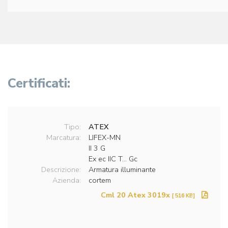
Certificati:
Tipo:
ATEX
Marcatura:
LIFEX-MN
II 3 G
Ex ec IIC T... Gc
Descrizione:
Armatura illuminante
Azienda:
cortem
Cml 20 Atex 3019x
[ 516 KB]