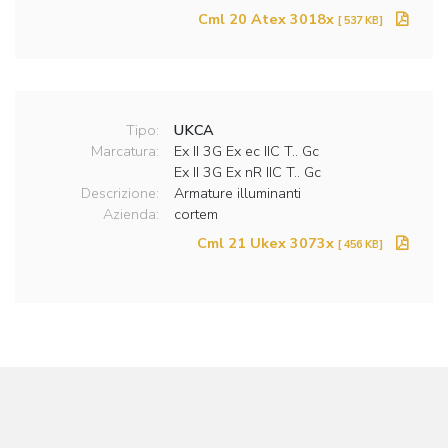
Cml 20 Atex 3018x
[ 537 KB]
Tipo:
UKCA
Marcatura:
Ex II 3G Ex ec IIC T.. Gc
Ex II 3G Ex nR IIC T.. Gc
Descrizione:
Armature illuminanti
Azienda:
cortem
Cml 21 Ukex 3073x
[ 456 KB]