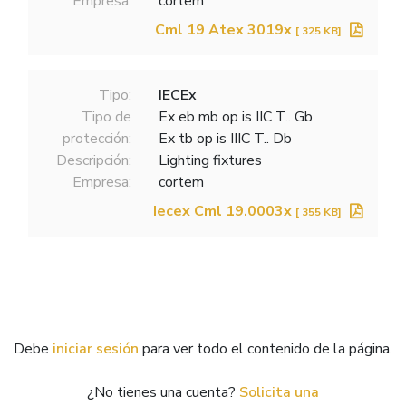
Empresa:
cortem
Cml 19 Atex 3019x
[ 325 KB]
Tipo:
IECEx
Tipo de
Ex eb mb op is IIC T.. Gb
protección:
Ex tb op is IIIC T.. Db
Descripción:
Lighting fixtures
Empresa:
cortem
Iecex Cml 19.0003x
[ 355 KB]
Debe
iniciar sesión
para ver todo el contenido de la página.
¿No tienes una cuenta?
Solicita una