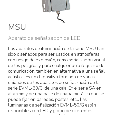
Accesorios eléctricos
Energías renovables
Política empresarial
Green energy Ex
Trabaja con nosotros
MSU
Aspiradores
Hazte distribuidor nuestro
Aparato de señalización de LED
Serie estanca
Reference list
Los aparatos de iluminación de la serie MSU han
sido diseñados para ser usados en atmósferas
Todos los productos
Certificados de la empresa
con riesgo de explosión, como señalización visual
de los peligros y para cualquier otro requisito de
Instrucciones Tecnicas
Entrevistas y prensa
comunicación, también en alternativa a una señal
acústica. Es un dispositivo formado de varias
unidades de los aparatos de señalización de la
Galería y vídeos
serie EVML-50/G, de una caja ‘Ex e’ serie SA en
aluminio y de una base de chapa metálica que se
puede fijar en paredes, postes, etc.,. Las
luminarias de señalización EVML-50/G están
disponibles con LED y globo de diferentes