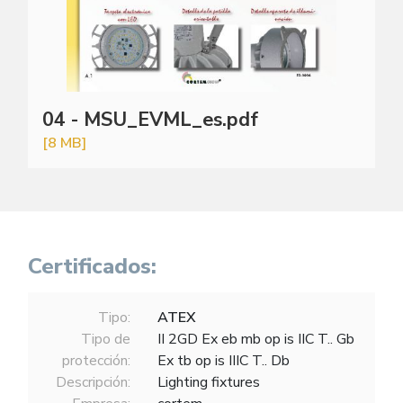
04 - MSU_EVML_es.pdf
[8 MB]
Certificados:
Tipo:
ATEX
Tipo de
II 2GD Ex eb mb op is IIC T.. Gb
protección:
Ex tb op is IIIC T.. Db
Descripción:
Lighting fixtures