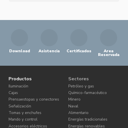
Download
Asistencia
Certificados
Area
Reservada
Productos
Sectores
Iluminación
Petróleo y gas
Cajas
Químico-farmacéutico
Prensaestopas y conectores
Minero
Señalización
Naval
Tomas y enchufes
Alimentario
Mando y control
Energías tradicionales
Accesorios eléctricos
Energías renovables