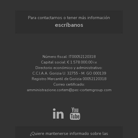
Para contactarnos o tener más información
escríbanos
Número fiscal: IT00052120318
Capital social: € 1.578.000,00 i.v.
Directorio económico y administrativo:
C.C.I.A.A. Gorizia U. 32755 - M. GO 000139
Registro Mercantil de Gorizia 00052120318
Correo certificado:
amministrazione.cortem@pec-cortemgroup.com
¿Quiere mantenerse informado sobre las