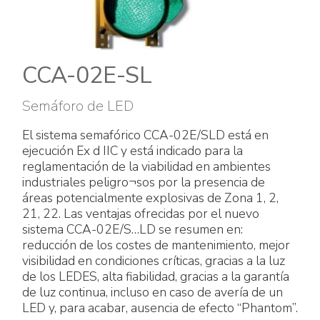
Accesorios eléctricos
Energías renovables
Política empresarial
Green energy Ex
Trabaja con nosotros
CCA-02E-SL
Aspiradores
Hazte distribuidor nuestro
Semáforo de LED
Serie estanca
Reference list
El sistema semafórico CCA-02E/SLD está en
ejecución Ex d IIC y está indicado para la
Todos los productos
Certificados de la empresa
reglamentación de la viabilidad en ambientes
industriales peligro¬sos por la presencia de
Instrucciones Tecnicas
Entrevistas y prensa
áreas potencialmente explosivas de Zona 1, 2,
21, 22. Las ventajas ofrecidas por el nuevo
sistema CCA-02E/S…LD se resumen en:
Galería y vídeos
reducción de los costes de mantenimiento, mejor
visibilidad en condiciones críticas, gracias a la luz
de los LEDES, alta fiabilidad, gracias a la garantía
de luz continua, incluso en caso de avería de un
LED y, para acabar, ausencia de efecto “Phantom”.