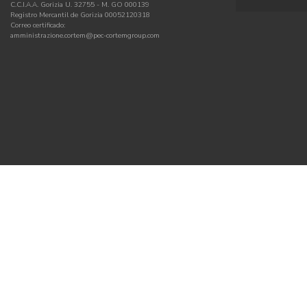
C.C.I.A.A. Gorizia U. 32755 - M. GO 000139
Registro Mercantil de Gorizia 00052120318
Correo certificado:
amministrazione.cortem@pec-cortemgroup.com