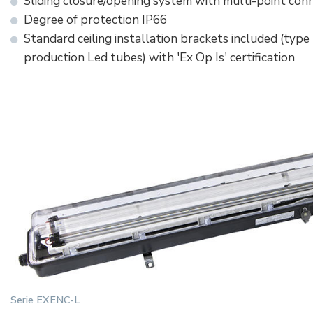
Sliding closure/opening system with multi-point con
Degree of protection IP66
Standard ceiling installation brackets included (typ
production Led tubes) with 'Ex Op Is' certification
Serie EXENC-L