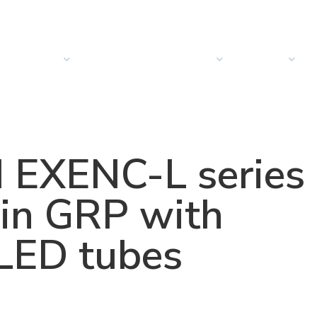
PRODUCTOS
SOLUCIONES
SECTORES
EMPRESA
N
EXENC-L series
s in GRP with
 LED tubes