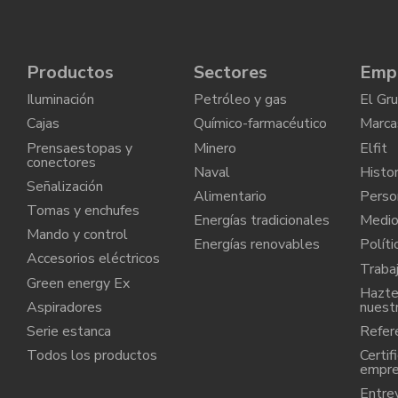
Productos
Sectores
Emp
Iluminación
Petróleo y gas
El Gr
Cajas
Químico-farmacéutico
Marca
Prensaestopas y
Minero
Elfit
conectores
Naval
Histor
Señalización
Alimentario
Perso
Tomas y enchufes
Energías tradicionales
Medio
Mando y control
Energías renovables
Políti
Accesorios eléctricos
Traba
Green energy Ex
Hazte 
Aspiradores
nuest
Serie estanca
Refere
Todos los productos
Certif
empr
Entre