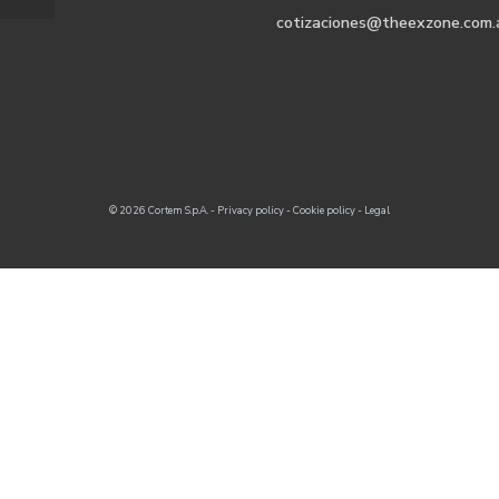
cotizaciones@theexzone.com.
© 2026 Cortem S.p.A. -
Privacy policy
-
Cookie policy
-
Legal