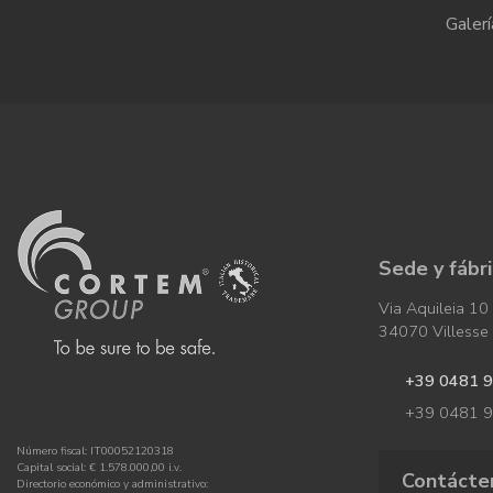
Galerí
Sede y fábr
Via Aquileia 10
34070 Villesse (
+39 0481 
+39 0481 
Número fiscal: IT00052120318
Capital social: € 1.578.000,00 i.v.
Contácte
Directorio económico y administrativo: