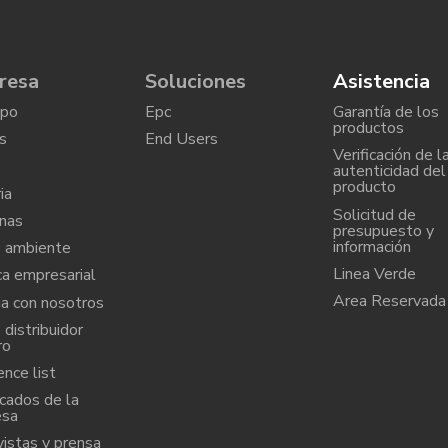
resa
Soluciones
Asistencia
upo
Epc
Garantía de los
productos
s
End Users
Verificación de l
autenticidad del
producto
ia
Solicitud de
nas
presupuesto y
información
 ambiente
Linea Verde
ca empresarial
Area Reservada
ja con nosotros
distribuidor
ro
nce list
icados de la
esa
vistas y prensa