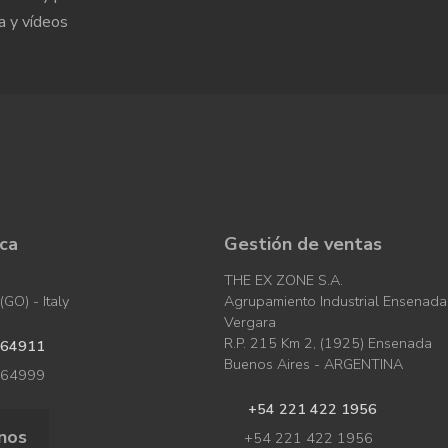
a y vídeos
ica
Gestión de ventas
THE EX ZONE S.A.
GO) - Italy
Agrupamiento Industrial Ensenada
Vergara
R.P. 215 Km 2, (1925) Ensenada
964911
Buenos Aires - ARGENTINA
964999
+54 221 422 1956
nos
+54 221 422 1956