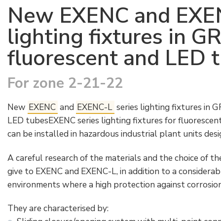
New EXENC and EXEN
lighting fixtures in G
fluorescent and LED 
For zone 2-21-22
New
EXENC
and
EXENC-L
series lighting fixtures in
LED tubesEXENC series lighting fixtures for fluoresce
can be installed in hazardous industrial plant units de
A careful research of the materials and the choice of 
give to EXENC and EXENC-L, in addition to a considerable
environments where a high protection against corrosion,
They are characterised by: