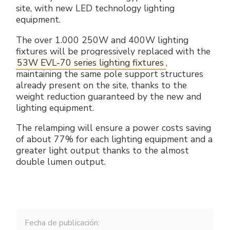
site, with new LED technology lighting
Accesorios eléctricos
Energías renovables
Política empresarial
equipment.
Green energy Ex
Trabaja con nosotros
The over 1.000 250W and 400W lighting
fixtures will be progressively replaced with the
Aspiradores
Hazte distribuidor nuestro
53W EVL-70 series lighting fixtures
,
maintaining the same pole support structures
already present on the site, thanks to the
Serie estanca
Reference list
weight reduction guaranteed by the new and
lighting equipment.
Todos los productos
Certificados de la empresa
The relamping will ensure a power costs saving
of about 77% for each lighting equipment and a
Instrucciones Tecnicas
Entrevistas y prensa
greater light output thanks to the almost
double lumen output.
Galería y vídeos
Fecha de publicación: