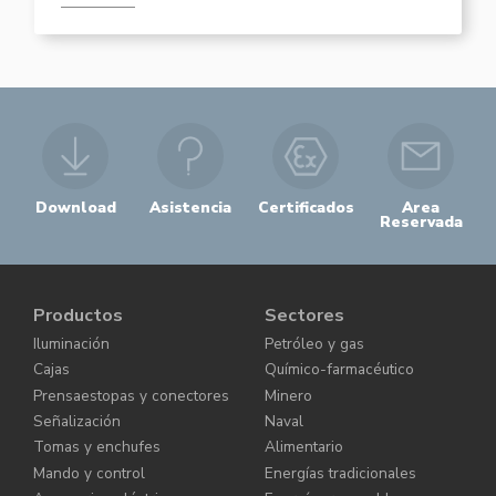
Download
Asistencia
Certificados
Area
Reservada
Productos
Sectores
Iluminación
Petróleo y gas
Cajas
Químico-farmacéutico
Prensaestopas y conectores
Minero
Señalización
Naval
Tomas y enchufes
Alimentario
Mando y control
Energías tradicionales