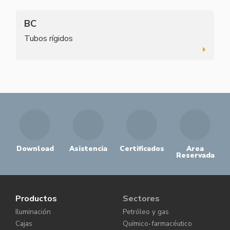
BC
Tubos rígidos
Download
Asistencia
Certificados
Area
Reservada
Productos
Sectores
Iluminación
Petróleo y gas
Cajas
Químico-farmacéutico