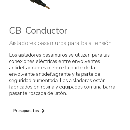
Accesorios eléctricos
Energías renovables
Política empresarial
Green energy Ex
Trabaja con nosotros
CB-Conductor
Aspiradores
Hazte distribuidor nuestro
Aisladores pasamuros para baja tensión
Serie estanca
Reference list
Los aisladores pasamuros se utilizan para las
conexiones eléctricas entre envolventes
Todos los productos
Certificados de la empresa
antideflagrantes o entre la parte de la
envolvente antideflagrante y la parte de
Instrucciones Tecnicas
Entrevistas y prensa
seguridad aumentada. Los aisladores están
fabricados en resina y equipados con una barra
pasante roscada de latón.
Galería y vídeos
Presupuestos