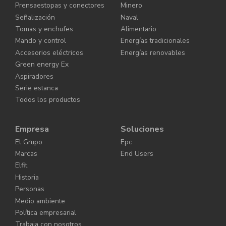
Prensaestopas y conectores
Minero
Señalización
Naval
Tomas y enchufes
Alimentario
Mando y control
Energías tradicionales
Accesorios eléctricos
Energías renovables
Green energy Ex
Aspiradores
Serie estanca
Todos los productos
Empresa
Soluciones
El Grupo
Epc
Marcas
End Users
Elfit
Historia
Personas
Medio ambiente
Política empresarial
Trabaja con nosotros