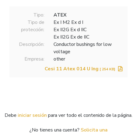
Tipo:
ATEX
Tipo de
Ex I M2 Ex d I
protección:
Ex II2G Ex d IIC
Ex II2G Ex de IIC
Descripción:
Conductor bushings for low
voltage
Empresa:
other
Cesi 11 Atex 014 U Ing
[ 254 KB]
Debe
iniciar sesión
para ver todo el contenido de la página.
¿No tienes una cuenta?
Solicita una