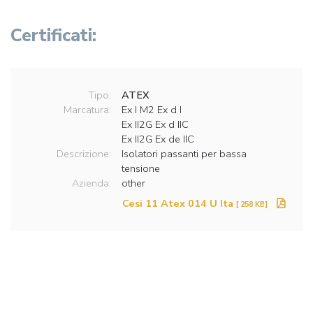
Certificati:
Tipo:
ATEX
Marcatura:
Ex I M2 Ex d I
Ex II2G Ex d IIC
Ex II2G Ex de IIC
Descrizione:
Isolatori passanti per bassa
tensione
Azienda:
other
Cesi 11 Atex 014 U Ita
[ 258 KB]