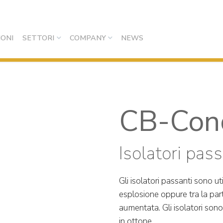
IONI
SETTORI
COMPANY
NEWS
CB-Con
Isolatori pas
Gli isolatori passanti sono ut
esplosione oppure tra la par
aumentata. Gli isolatori sono 
in ottone.