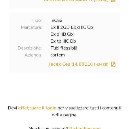
Tipo:
IECEx
Marcatura:
Ex II 2GD Ex d IIC Gb
Ex d IIB Gb
Ex tb IIIC Db
Descrizione:
Tubi flessibili
Azienda:
cortem
Iecex Ces 14.0011u
[ 434 KB]
Devi
effettuare il login
per visualizzare tutti i contenuti
della pagina.
Non hai un account?
Richiedine uno