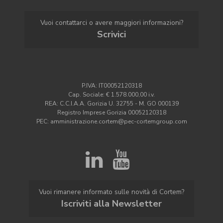
Vuoi contattarci o avere maggiori informazioni?
Scrivici
P.IVA: IT00052120318
Cap. Sociale: € 1.578.000,00 i.v.
REA: C.C.I.A.A. Gorizia U. 32755 - M. GO 000139
Registro Imprese Gorizia 00052120318
PEC: amministrazione.cortem@pec-cortemgroup.com
Vuoi rimanere informato sulle novità di Cortem?
Iscriviti alla Newsletter