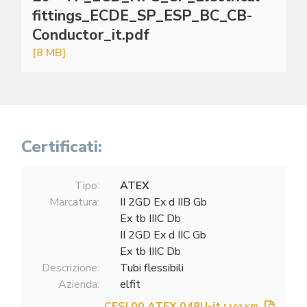
fittings_ECDE_SP_ESP_BC_CB-
Conductor_it.pdf
[8 MB]
Certificati:
Tipo:
ATEX
Marcatura:
II 2GD Ex d IIB Gb
Ex tb IIIC Db
II 2GD Ex d IIC Gb
Ex tb IIIC Db
Descrizione:
Tubi flessibili
Azienda:
elfit
CESI 00 ATEX 048U-it
[ 193 KB]