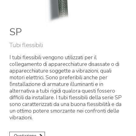
Raccorderia elettrica
Green Energy
Politica aziendale
Green energy Ex
Lavora con noi
SP
Aspiratori
Diventa nostro distributore
Tubi flessibili
Serie stagna
Reference list
I tubi flessibili vengono utilizzati per il
collegamento di apparecchiature disassate o di
Tutti i prodotti
Certificati aziendali
apparecchiature soggette a vibrazioni, quali
motori elettrici. Sono preferibili anche per
Istruzioni Tecniche
Interviste e stampa
l'installazione di armature illuminanti e in
alternativa a tubi rigidi qualora questi fossero
difficili da installare. I tubi flessibili della serie SP
Gallery e video
sono caratterizzati da una buona flessibilità e da
un ottimo potere smorzante nei confronti delle
vibrazioni.
Quotazione