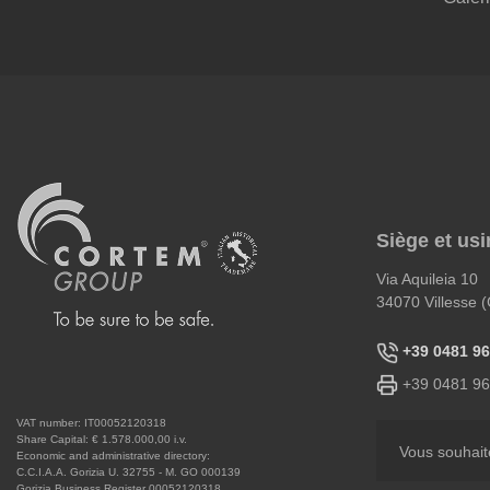
Siège et usi
Via Aquileia 10
34070 Villesse (
+39 0481 9
+39 0481 9
VAT number: IT00052120318
Share Capital: € 1.578.000,00 i.v.
Vous souhait
Economic and administrative directory:
C.C.I.A.A. Gorizia U. 32755 - M. GO 000139
Gorizia Business Register 00052120318