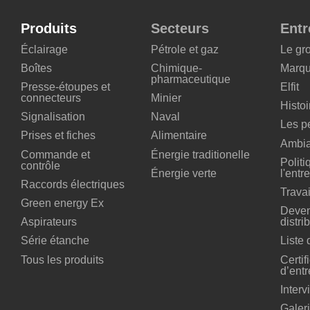
Produits
Secteurs
Entr
Éclairage
Pétrole et gaz
Le gr
Boîtes
Chimique-
Marq
pharmaceutique
Presse-étoupes et
Elfit
connecteurs
Minier
Histoi
Signalisation
Naval
Les p
Prises et fiches
Alimentaire
Ambia
Commande et
Énergie traditionelle
Politi
contrôle
Énergie verte
l'entr
Raccords électriques
Trava
Green energy Ex
Deven
Aspirateurs
distri
Série étanche
Liste
Tous les produits
Certif
d’entr
Interv
Galeri