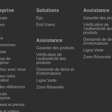
eprise
Solutions
Assistance
oupe
Epc
Garantie des pr
ues
End Users
Vérification de
l'authenticité de
produits
re
Demande de dev
Assistance
d'informations
ersonnes
Garantie des produits
Ligne Verte
nte
Vérification de
Zone Réservée
que de
l'authenticité des
eprise
produits
illez avec nous
Demande de devis et
d'informations
ez notre
buteur
Ligne Verte
 des références
Zone Réservée
icats
eprise
iews et presse
e et vidéos