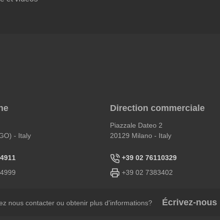
ne
Direction commerciale
Piazzale Dateo 2
GO) - Italy
20129 Milano - Italy
64911
+39 02 76110329
64999
+39 02 7383402
Écrivez-nous
ez nous contacter ou obtenir plus d'informations?