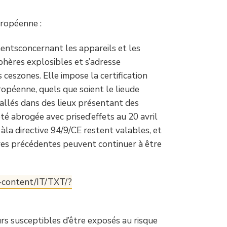
uropéenne :
entsconcernant les appareils et les
phères explosibles et s’adresse
 ceszones. Elle impose la certification
opéenne, quels que soient le lieude
stallés dans des lieux présentant des
té abrogée avec prised’effets au 20 avril
 àla directive 94/9/CE restent valables, et
ives précédentes peuvent continuer à être
l-content/IT/TXT/?
rs susceptibles d’être exposés au risque