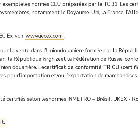
r exempleles normes CEU préparées par le TC 31. Les certi
ysmembres, notamment le Royaume-Uni, la France, l’Allem
EC Ex, voir
www.iecex.com
.
pour la vente dans l’Uniondouanière formée par la Républ
an, la République kirghizeet la Fédération de Russie, co
Union douanière. Le
certificat de conformité TR CU (certif
es pourl’importation et/ou l’exportation de marchandises à
té certifiés selon lesnormes
INMETRO – Brésil, UKEX - R
it.