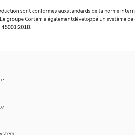
production sont conformes auxstandards de la norme inter
Le groupe Cortem a égalementdéveloppé un système de ges
O 45001:2018
.
te
te
System