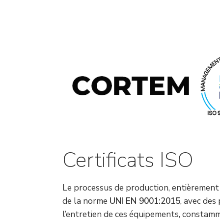
Raccords électriques
Énergie verte
Politique de l'entreprise
Green energy Ex
Travaillez avec nous
Aspirateurs
Devenez notre distributeur
Série étanche
Liste des références
Tous les produits
Certificats d’entreprise
Instructions techniques
Interviews et presse
Certificats ISO
Galerie et vidéos
Le processus de production, entièrement 
de la norme
UNI EN 9001:2015
, avec des
l’entretien de ces équipements, constamm