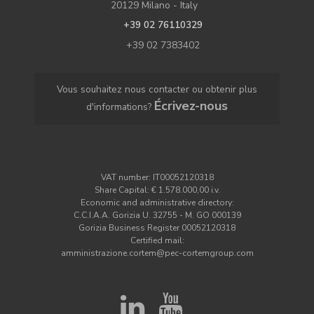
20129 Milano - Italy
+39 02 76110329
+39 02 7383402
Vous souhaitez nous contacter ou obtenir plus
Écrivez-nous
d'informations?
VAT number: IT00052120318
Share Capital: € 1.578.000,00 i.v.
Economic and administrative directory:
C.C.I.A.A. Gorizia U. 32755 - M. GO 000139
Gorizia Business Register 00052120318
Certified mail:
amministrazione.cortem@pec-cortemgroup.com