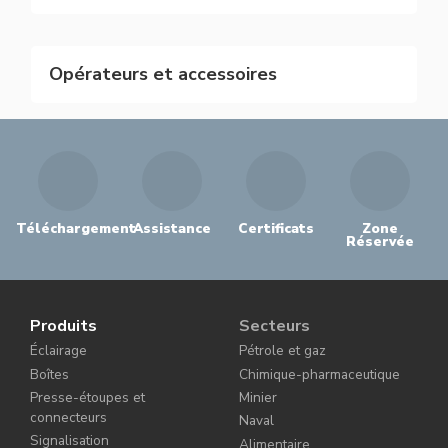
Opérateurs et accessoires
Téléchargement
Assistance
Certificats
Zone
Réservée
Produits
Secteurs
Éclairage
Pétrole et gaz
Boîtes
Chimique-pharmaceutique
Presse-étoupes et
Minier
connecteurs
Naval
Signalisation
Alimentaire