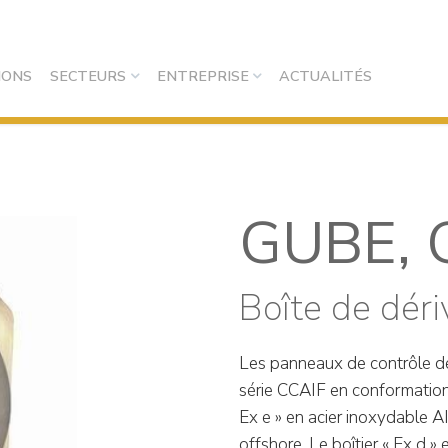
IONS
SECTEURS
ENTREPRISE
ACTUALITÉS
GUBE,
Boîte de déri
Les panneaux de contrôle de
série CCAIF en conformation 
Ex e » en acier inoxydable 
offshore. Le boîtier « Ex d » 