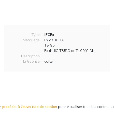
Type:
IECEx
Marquage:
Ex de IIC T6
T5 Gb
Ex tb IIIC T85°C or T100°C Db
Description:
Entreprise:
cortem
ez
procéder à l’ouverture de session
pour visualiser tous les contenus 