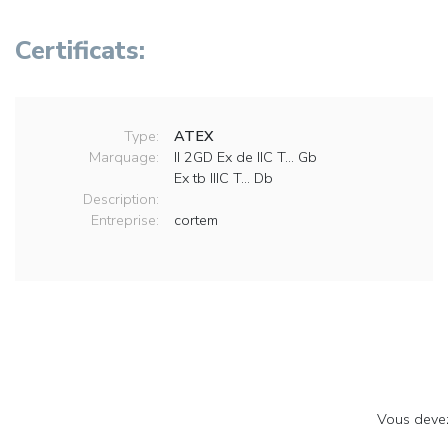
Certificats:
Type:
ATEX
Marquage:
II 2GD Ex de IIC T… Gb
Ex tb IIIC T… Db
Description:
Entreprise:
cortem
Vous dev