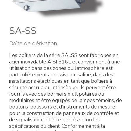
Énergie verte
Politique de l'entreprise
Raccords électriques
Travaillez avec nous
Green energy Ex
SA-SS
Devenez notre distributeur
Aspirateurs
Boîte de dérivation
Liste des références
Les boîtiers de la série SA...SS sont fabriqués en
Série étanche
acier inoxydable AISI 316L et conviennent à une
Certificats d’entreprise
utilisation dans des zones où l’atmosphère est
Tous les produits
particulièrement agressive ou saline, dans des
Interviews et presse
installations électriques en tant que boîtiers à
Instructions techniques
sécurité accrue ou intrinsèque. Ils peuvent être
fournis avec des borniers multipolaires ou
Galerie et vidéos
modulaires et être équipés de lampes témoins, de
boutons-poussoirs et d’instruments de mesure
pour la construction de panneaux de contrôle et
de signalisation, et être percés selon les
spécifications du client. Conformément à la