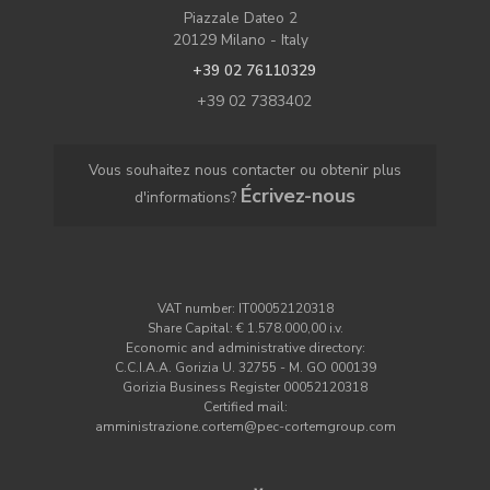
Piazzale Dateo 2
20129 Milano - Italy
+39 02 76110329
+39 02 7383402
Vous souhaitez nous contacter ou obtenir plus
Écrivez-nous
d'informations?
VAT number: IT00052120318
Share Capital: € 1.578.000,00 i.v.
Economic and administrative directory:
C.C.I.A.A. Gorizia U. 32755 - M. GO 000139
Gorizia Business Register 00052120318
Certified mail:
amministrazione.cortem@pec-cortemgroup.com