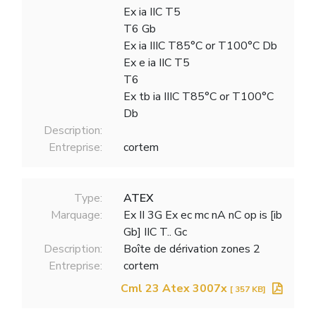
Ex ia IIC T5
T6 Gb
Ex ia IIIC T85°C or T100°C Db
Ex e ia IIC T5
T6
Ex tb ia IIIC T85°C or T100°C
Db
Description:
Entreprise:
cortem
Type:
ATEX
Marquage:
Ex II 3G Ex ec mc nA nC op is [ib
Gb] IIC T.. Gc
Description:
Boîte de dérivation zones 2
Entreprise:
cortem
Cml 23 Atex 3007x
[ 357 KB]