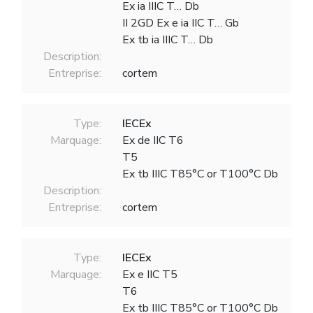
Ex ia IIIC T… Db
II 2GD Ex e ia IIC T… Gb
Ex tb ia IIIC T… Db
Description:
Entreprise:
cortem
Type:
IECEx
Marquage:
Ex de IIC T6
T5
Ex tb IIIC T85°C or T100°C Db
Description:
Entreprise:
cortem
Type:
IECEx
Marquage:
Ex e IIC T5
T6
Ex tb IIIC T85°C or T100°C Db