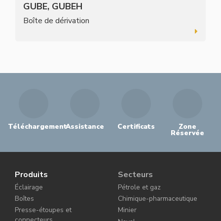
GUBE, GUBEH
Boîte de dérivation
Téléchargement
Assistance
Certificats
Zone
Réservée
Produits
Secteurs
Éclairage
Pétrole et gaz
Boîtes
Chimique-pharmaceutique
Presse-étoupes et
Minier
connecteurs