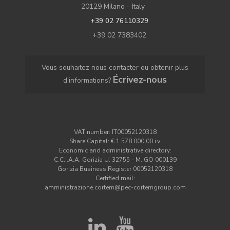
20129 Milano - Italy
+39 02 76110329
+39 02 7383402
Vous souhaitez nous contacter ou obtenir plus
Écrivez-nous
d'informations?
VAT number: IT00052120318
Share Capital: € 1.578.000,00 i.v.
Economic and administrative directory:
C.C.I.A.A. Gorizia U. 32755 - M. GO 000139
Gorizia Business Register 00052120318
Certified mail:
amministrazione.cortem@pec-cortemgroup.com