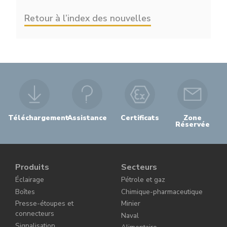
Retour à l’index des nouvelles
Téléchargement
Assistance
Certificats
Zone
Réservée
Produits
Secteurs
Éclairage
Pétrole et gaz
Boîtes
Chimique-pharmaceutique
Presse-étoupes et
Minier
connecteurs
Naval
Signalisation