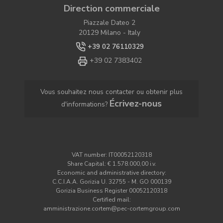
Direction commerciale
Piazzale Dateo 2
20129 Milano - Italy
+39 02 76110329
+39 02 7383402
Vous souhaitez nous contacter ou obtenir plus
Écrivez-nous
d'informations?
VAT number: IT00052120318
Share Capital: € 1.578.000,00 i.v.
Economic and administrative directory:
C.C.I.A.A. Gorizia U. 32755 - M. GO 000139
Gorizia Business Register 00052120318
Certified mail:
amministrazione.cortem@pec-cortemgroup.com