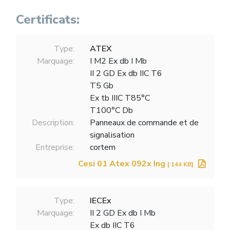
Certificats:
Type:
ATEX
Marquage:
I M2 Ex db I Mb
II 2 GD Ex db IIC T6
T5 Gb
Ex tb IIIC T85°C
T100°C Db
Description:
Panneaux de commande et de
signalisation
Entreprise:
cortem
Cesi 01 Atex 092x Ing
[ 144 KB]
Type:
IECEx
Marquage:
II 2 GD Ex db I Mb
Ex db IIC T6