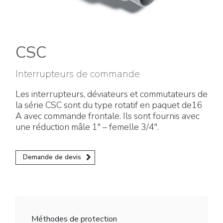
Énergie verte
Politique de l'entreprise
Raccords électriques
Travaillez avec nous
Green energy Ex
CSC
Devenez notre distributeur
Aspirateurs
Interrupteurs de commande
Liste des références
Les interrupteurs, déviateurs et commutateurs de
Série étanche
la série CSC sont du type rotatif en paquet de16
Certificats d’entreprise
A avec commande frontale. Ils sont fournis avec
Tous les produits
une réduction mâle 1" – femelle 3/4".
Interviews et presse
Instructions techniques
Demande de devis
Galerie et vidéos
Méthodes de protection