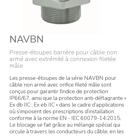
Énergie verte
Politique de l'entreprise
Raccords électriques
Travaillez avec nous
Green energy Ex
Devenez notre distributeur
NAVBN
Aspirateurs
Liste des références
Presse-étoupes barrière pour câble non
armé avec extrémité à connexion filetée
Série étanche
mâle
Certificats d’entreprise
Tous les produits
Les presse-étoupes de la série NAVBN pour
Interviews et presse
câble non armé avec orifice fileté mâle sont
Instructions techniques
conçus pour garantir l'indice de protection
IP66/67, ainsi que la protection anti-déflagrante «
Galerie et vidéos
Ex db IIC ; Ex eb IIC » dans le cadre d’applications
où s’imposent des prescriptions d’installation
conforme à la norme EN - IEC 60079-14:2015.
Le blocage se fait grâce au mélange spécial qui
circule à travers les conducteurs du câble, en les