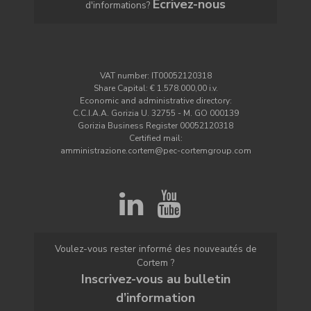
Écrivez-nous
d'informations?
VAT number: IT00052120318
Share Capital: € 1.578.000,00 i.v.
Economic and administrative directory:
C.C.I.A.A. Gorizia U. 32755 - M. GO 000139
Gorizia Business Register 00052120318
Certified mail:
amministrazione.cortem@pec-cortemgroup.com
Voulez-vous rester informé des nouveautés de
Cortem ?
Inscrivez-vous au bulletin
d’information