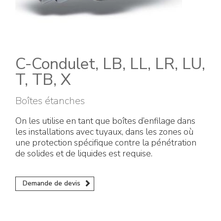
Énergie verte
Politique de l'entreprise
Raccords électriques
Travaillez avec nous
Green energy Ex
Devenez notre distributeur
C-Condulet, LB, LL, LR, LU,
Aspirateurs
T, TB, X
Liste des références
Série étanche
Boîtes étanches
Certificats d’entreprise
On les utilise en tant que boîtes d’enfilage dans
Tous les produits
les installations avec tuyaux, dans les zones où
Interviews et presse
une protection spécifique contre la pénétration
Instructions techniques
de solides et de liquides est requise.
Galerie et vidéos
Demande de devis