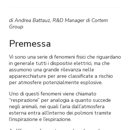
Raccorderia elettrica
Green Energy
Politica aziendale
Green energy Ex
Lavora con noi
di Andrea Battauz, R&D Manager di Cortem
Group
Aspiratori
Diventa nostro distributore
Premessa
Serie stagna
Reference list
Vi sono una serie di fenomeni fisici che riguardano
in generale tutti i dispositivi elettrici, ma che
Tutti i prodotti
Certificati aziendali
assumono una grande rilevanza nelle
apparecchiature per aree classificate a rischio
Istruzioni Tecniche
Interviste e stampa
per atmosfere potenzialmente esplosive.
Gallery e video
Uno di questi fenomeni viene chiamato
“respirazione” per analogia a quanto succede
negli animali, nei quali l’aria dall’atmosfera
esterna entra all’interno dei polmoni tramite
l’inspirazione e l’espirazione.