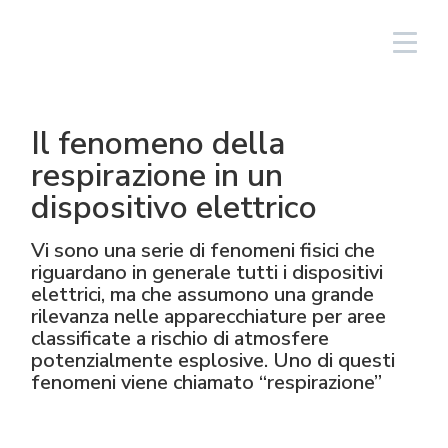
Login
Italiano
Il fenomeno della
Illuminazione
Lineari
Alluminio
NAV
Sistemi fotovoltaici
Oil & gas
Il Gruppo
Cortem Elfit South East Asia
Stabilimenti e Uffici
Rete vendita Italia
respirazione in un
dispositivo elettrico
High Bay e Low Bay
Cassette
Acciaio Inox
NAVP
Chimico-Farmaceutico
Cortem Gulf
Marchi
Realizzazioni speciali
Rete vendita estero
Vi sono una serie di fenomeni fisici che
Proiettori
GRP
Pressacavi e connettori
NAVB
Minerario
PEX - Protection Ex
Elfit
Il processo produttivo
Supporto
riguardano in generale tutti i dispositivi
elettrici, ma che assumono una grande
Tradizionali e portatili
Operatori e accessori
Connettori
Segnalazione
Navale
The Ex Zone S.A.
Storia
Prodotti
rilevanza nelle apparecchiature per aree
classificate a rischio di atmosfere
potenzialmente esplosive. Uno di questi
Accessori
Prese e spine
Alimentare
Cortem OOO
Persone
fenomeni viene chiamato “respirazione”
Comando e controllo
Traditional Energy
Ambiente