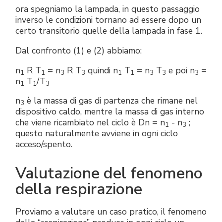
ora spegniamo la lampada, in questo passaggio
inverso le condizioni tornano ad essere dopo un
certo transitorio quelle della lampada in fase 1.
Dal confronto (1) e (2) abbiamo:
n
R T
= n
R T
quindi n
T
= n
T
e poi n
=
1
1
3
3
1
1
3
3
3
n
T
/T
1
1
3
n
è la massa di gas di partenza che rimane nel
3
dispositivo caldo, mentre la massa di gas interno
che viene ricambiato nel ciclo è Dn = n
- n
;
1
3
questo naturalmente avviene in ogni ciclo
acceso/spento.
Valutazione del fenomeno
della respirazione
Proviamo a valutare un caso pratico, il fenomeno