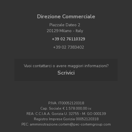
Direzione Commerciale
Piazzale Dateo 2
20129 Milano - Italy
+39 02 76110329
+39 02 7383402
Vuoi contattarci o avere maggiori informazioni?
Scrivici
P.IVA: IT00052120318
Cap. Sociale: € 1.578.000,00 i.v.
REA: C.C.I.A.A. Gorizia U. 32755 - M. GO 000139
Registro Imprese Gorizia 00052120318
PEC: amministrazione.cortem@pec-cortemgroup.com