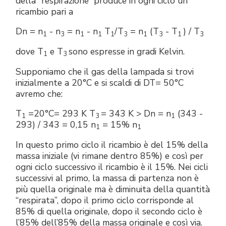
della “respirazione” produce in ogni ciclo un
ricambio pari a
Dn = n
- n
= n
- n
T
/T
= n
(T
- T
) / T
1
3
1
1
1
3
1
3
1
3
dove T
e T
sono espresse in gradi Kelvin.
1
3
Supponiamo che il gas della lampada si trovi
inizialmente a 20°C e si scaldi di DT= 50°C
avremo che:
T
=20°C= 293 K T
= 343 K > Dn = n
(343 -
1
3
1
293) / 343 = 0,15 n
= 15% n
1
1
In questo primo ciclo il ricambio è del 15% della
massa iniziale (vi rimane dentro 85%) e così per
ogni ciclo successivo il ricambio è il 15%. Nei cicli
successivi al primo, la massa di partenza non è
più quella originale ma è diminuita della quantità
“respirata”, dopo il primo ciclo corrisponde al
85% di quella originale, dopo il secondo ciclo è
l’85% dell’85% della massa originale e così via.