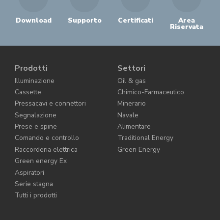
Download
Supporto
Certificati
Area
Riservata
Prodotti
Settori
Illuminazione
Oil & gas
Cassette
Chimico-Farmaceutico
Pressacavi e connettori
Minerario
Segnalazione
Navale
Prese e spine
Alimentare
Comando e controllo
Traditional Energy
Raccorderia elettrica
Green Energy
Green energy Ex
Aspiratori
Serie stagna
Tutti i prodotti