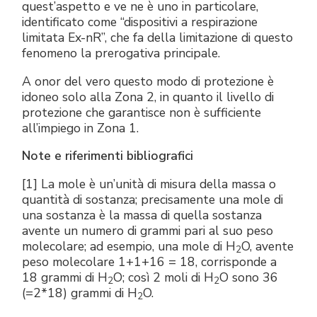
quest’aspetto e ve ne è uno in particolare,
identificato come “dispositivi a respirazione
limitata Ex-nR”, che fa della limitazione di questo
fenomeno la prerogativa principale.
A onor del vero questo modo di protezione è
idoneo solo alla Zona 2, in quanto il livello di
protezione che garantisce non è sufficiente
all’impiego in Zona 1.
Note e riferimenti bibliografici
[1] La mole è un’unità di misura della massa o
quantità di sostanza; precisamente una mole di
una sostanza è la massa di quella sostanza
avente un numero di grammi pari al suo peso
molecolare; ad esempio, una mole di H
O, avente
2
peso molecolare 1+1+16 = 18, corrisponde a
18 grammi di H
O; così 2 moli di H
O sono 36
2
2
(=2*18) grammi di H
O.
2