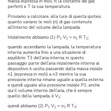
massa espressa in moli, R la costante dei gas
perfetti e T la sua temperatura.
Proviamo a calcolare, alla luce di questa ipotesi,
quanto variano le moli (n) di gas contenute
all’interno del volume della lampada.
Inizialmente abbiamo (1) P
V
= n
R T
;
1
1
1
1
quando accendiamo la lampada, la temperatura
interna aumenta fino a una situazione di
equilibrio T3 dell’aria interna; in questo
passaggio parte dell’aria inizialmente interna al
dispositivo è uscita passando dalla massa iniziale
n1 (espressa in moli) a n3 mentre la sua
pressione interna rimane uguale a quella esterna
e quindi uguale alla pressione iniziale P1; anche
qui il volume interno dell’aria, che è sempre
quello della lampada, è V
;
1
quindi abbiamo (2) P
V
= n
R T
;
1
1
3
3