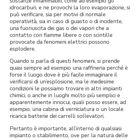
sostanze infiammabili, come ad esempio gli
Raccorderia elettrica
Green Energy
Politica aziendale
idrocarburi, e ne provochi la loro evaporazione, si
può verificare, sia per motivi di normale
operatività, sia in caso di guasto o di incidente,
Green energy Ex
Lavora con noi
una fuoriuscita dei gas o dei vapori che a
contatto con fiamme libere o con scintille
Aspiratori
Diventa nostro distributore
provocate da fenomeni elettrici possono
esplodere.
Serie stagna
Reference list
Quando si parla di questi fenomeni, si prende
quasi sempre ad esempio una raffineria perché è
Tutti i prodotti
Certificati aziendali
forse il luogo dove è più facile immaginare il
verificarsi di un’esplosione, ma le medesime
Istruzioni Tecniche
Interviste e stampa
condizioni le possiamo trovare in altri impianti
chimici, o anche in luoghi molto più semplici e
Gallery e video
apparentemente innocui, quali posso essere, ad
esempio, una cabina di verniciatura o un locale
ricarica batterie dei carrelli sollevatori.
Pertanto è importante, all’interno di qualsiasi
impianto o stabilimento, ove per la natura delle