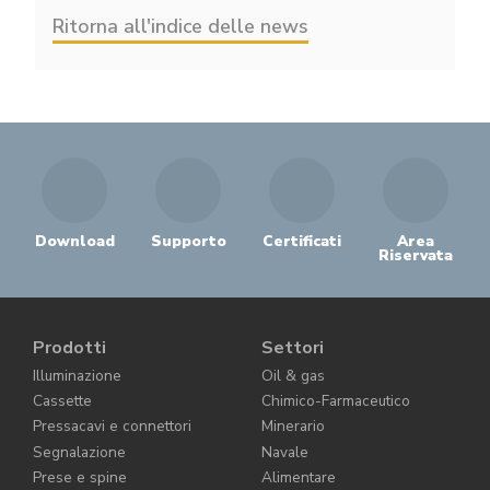
Ritorna all'indice delle news
Download
Supporto
Certificati
Area
Riservata
Prodotti
Settori
Illuminazione
Oil & gas
Cassette
Chimico-Farmaceutico
Pressacavi e connettori
Minerario
Segnalazione
Navale
Prese e spine
Alimentare