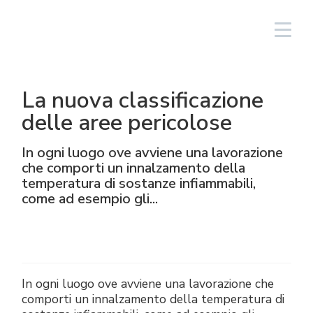
Login
Italiano
La nuova classificazione
Illuminazione
Lineari
Alluminio
NAV
Sistemi fotovoltaici
Oil & gas
Il Gruppo
Cortem Elfit South East Asia
Stabilimenti e Uffici
Rete vendita Italia
delle aree pericolose
High Bay e Low Bay
Cassette
Acciaio Inox
NAVP
Chimico-Farmaceutico
Cortem Gulf
Marchi
Realizzazioni speciali
Rete vendita estero
In ogni luogo ove avviene una lavorazione
che comporti un innalzamento della
Proiettori
GRP
Pressacavi e connettori
NAVB
Minerario
PEX - Protection Ex
Elfit
Il processo produttivo
Supporto
temperatura di sostanze infiammabili,
come ad esempio gli...
Tradizionali e portatili
Operatori e accessori
Connettori
Segnalazione
Navale
The Ex Zone S.A.
Storia
Prodotti
Accessori
Prese e spine
Alimentare
Cortem OOO
Persone
In ogni luogo ove avviene una lavorazione che
Comando e controllo
Traditional Energy
Ambiente
comporti un innalzamento della temperatura di