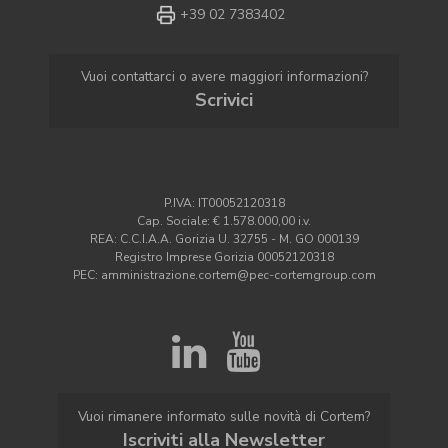
+39 02 7383402
Vuoi contattarci o avere maggiori informazioni?
Scrivici
P.IVA: IT00052120318
Cap. Sociale: € 1.578.000,00 i.v.
REA: C.C.I.A.A. Gorizia U. 32755 - M. GO 000139
Registro Imprese Gorizia 00052120318
PEC: amministrazione.cortem@pec-cortemgroup.com
Vuoi rimanere informato sulle novità di Cortem?
Iscriviti alla Newsletter