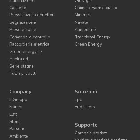
Illuminazione
Oil & gas
Cassette
Chimico-Farmaceutico
Pressacavi e connettori
Minerario
Segnalazione
Navale
Prese e spine
Alimentare
Comando e controllo
Traditional Energy
Raccorderia elettrica
Green Energy
Green energy Ex
Aspiratori
Serie stagna
Tutti i prodotti
Company
Soluzioni
Il Gruppo
Epc
Marchi
End Users
Elfit
Storia
Supporto
Persone
Garanzia prodotti
Ambiente