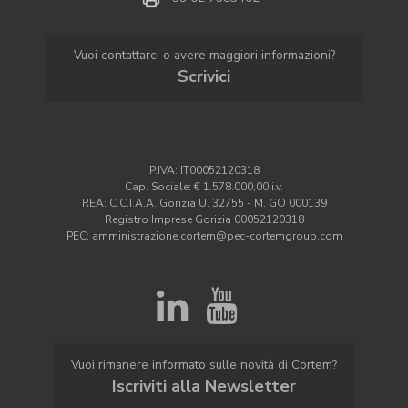
Vuoi contattarci o avere maggiori informazioni?
Scrivici
P.IVA: IT00052120318
Cap. Sociale: € 1.578.000,00 i.v.
REA: C.C.I.A.A. Gorizia U. 32755 - M. GO 000139
Registro Imprese Gorizia 00052120318
PEC: amministrazione.cortem@pec-cortemgroup.com
Vuoi rimanere informato sulle novità di Cortem?
Iscriviti alla Newsletter