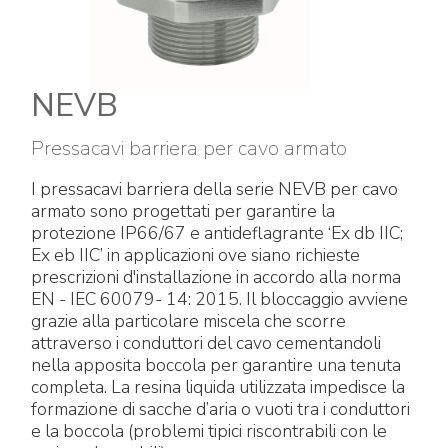
Raccorderia elettrica
Green Energy
Politica aziendale
Green energy Ex
Lavora con noi
NEVB
Aspiratori
Diventa nostro distributore
Pressacavi barriera per cavo armato
Serie stagna
Reference list
I pressacavi barriera della serie NEVB per cavo
armato sono progettati per garantire la
Tutti i prodotti
Certificati aziendali
protezione IP66/67 e antideflagrante ‘Ex db IIC;
Ex eb IIC’ in applicazioni ove siano richieste
Istruzioni Tecniche
Interviste e stampa
prescrizioni d'installazione in accordo alla norma
EN - IEC 60079- 14: 2015. Il bloccaggio avviene
grazie alla particolare miscela che scorre
Gallery e video
attraverso i conduttori del cavo cementandoli
nella apposita boccola per garantire una tenuta
completa. La resina liquida utilizzata impedisce la
formazione di sacche d’aria o vuoti tra i conduttori
e la boccola (problemi tipici riscontrabili con le