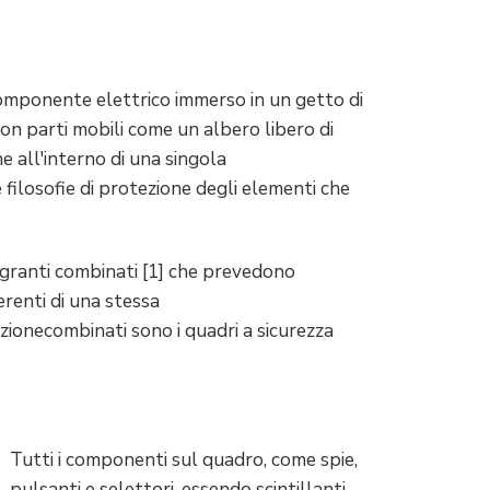
componente elettrico immerso in un getto di
con parti mobili come un albero libero di
e all'interno di una singola
filosofie di protezione degli elementi che
agranti combinati [1] che prevedono
erenti di una stessa
zionecombinati sono i quadri a sicurezza
Tutti i componenti sul quadro, come spie,
pulsanti e selettori, essendo scintillanti,