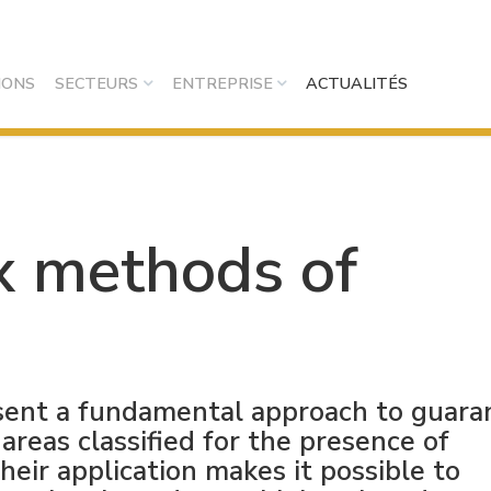
IONS
SECTEURS
ENTREPRISE
ACTUALITÉS
x methods of
ent a fundamental approach to guara
areas classified for the presence of
eir application makes it possible to