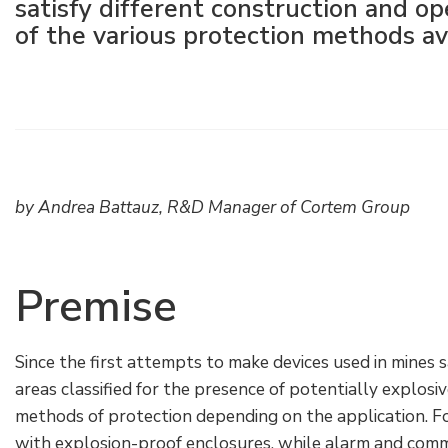
satisfy different construction and o
Raccords électriques
Énergie verte
Politique de l'entreprise
of the various protection methods av
Green energy Ex
Travaillez avec nous
Aspirateurs
Devenez notre distributeur
Série étanche
Liste des références
by Andrea Battauz, R&D Manager of Cortem Group
Tous les produits
Certificats d’entreprise
Instructions techniques
Interviews et presse
Premise
Galerie et vidéos
Since the first attempts to make devices used in mines s
areas classified for the presence of potentially explos
methods of protection depending on the application. F
with explosion-proof enclosures, while alarm and com