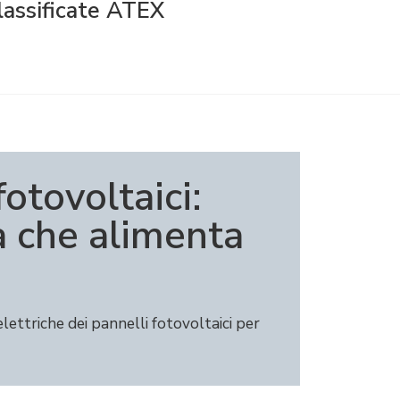
classificate ATEX
fotovoltaici:
a che alimenta
lettriche dei pannelli fotovoltaici per