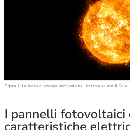
Figura 1: La fonte di energia principale nel sistema solare: il Sole
I pannelli fotovoltaici 
caratteristiche elettri