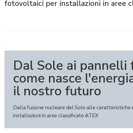
fotovoltaici per installazioni in aree 
Raccorderia elettrica
Green Energy
Politica aziendale
Green energy Ex
Lavora con noi
Aspiratori
Diventa nostro distributore
Serie stagna
Reference list
Dal Sole ai pannelli 
Tutti i prodotti
Certificati aziendali
come nasce l'energi
Istruzioni Tecniche
Interviste e stampa
il nostro futuro
Gallery e video
Dalla fusione nucleare del Sole alle caratteristiche e
installazioni in aree classificate ATEX