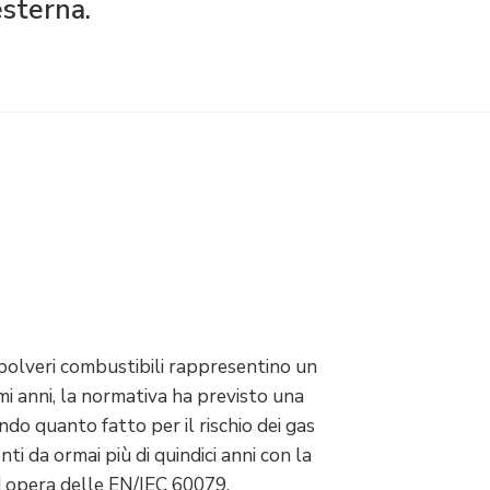
esterna.
polveri combustibili rappresentino un
mi anni, la normativa ha previsto una
do quanto fatto per il rischio dei gas
 da ormai più di quindici anni con la
 opera delle EN/IEC 60079.