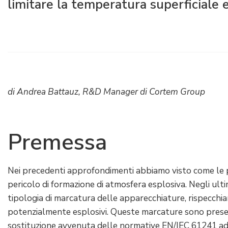
limitare la temperatura superficiale 
Raccorderia elettrica
Green Energy
Politica aziendale
Green energy Ex
Lavora con noi
Aspiratori
Diventa nostro distributore
Serie stagna
Reference list
di Andrea Battauz, R&D Manager di Cortem Group
Tutti i prodotti
Certificati aziendali
Premessa
Istruzioni Tecniche
Interviste e stampa
Gallery e video
Nei precedenti approfondimenti abbiamo visto come le 
pericolo di formazione di atmosfera esplosiva. Negli ulti
tipologia di marcatura delle apparecchiature, rispecchian
potenzialmente esplosivi. Queste marcature sono presenti
sostituzione avvenuta delle normative EN/IEC 61241 ad