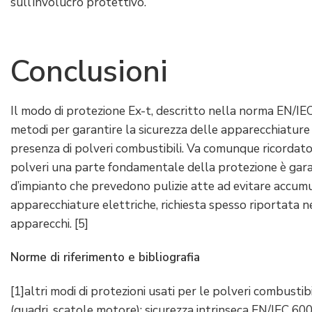
sull’involucro protettivo.
Conclusioni
Il modo di protezione Ex-t, descritto nella norma EN/IE
metodi per garantire la sicurezza delle apparecchiature 
presenza di polveri combustibili. Va comunque ricordato
polveri una parte fondamentale della protezione è gar
d’impianto che prevedono pulizie atte ad evitare accumul
apparecchiature elettriche, richiesta spesso riportata 
apparecchi. [5]
Norme di riferimento e bibliografia
[1]altri modi di protezioni usati per le polveri combusti
(quadri, scatole motore); sicurezza intrinseca EN/IEC 6