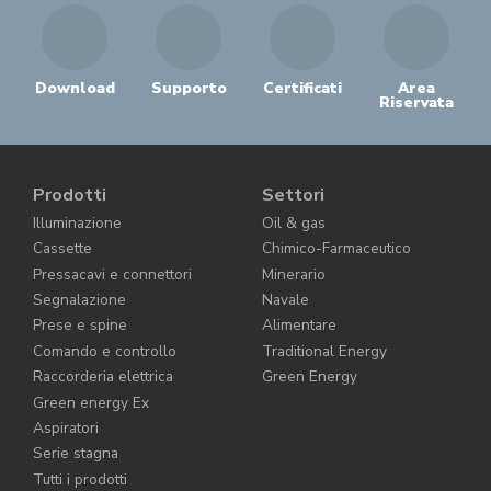
Download
Supporto
Certificati
Area
Riservata
Prodotti
Settori
Illuminazione
Oil & gas
Cassette
Chimico-Farmaceutico
Pressacavi e connettori
Minerario
Segnalazione
Navale
Prese e spine
Alimentare
Comando e controllo
Traditional Energy
Raccorderia elettrica
Green Energy
Green energy Ex
Aspiratori
Serie stagna
Tutti i prodotti