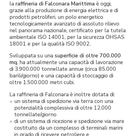
la
raffineria di Falconara Marittima
è oggi,
Raccorderia elettrica
Green Energy
Politica aziendale
grazie alla produzione di energia elettrica e di
prodotti petroliferi, un polo energetico
Green energy Ex
Lavora con noi
tecnologicamente avanzato di assoluto rilievo
nel panorama nazionale, certificato per la tutela
Aspiratori
Diventa nostro distributore
ambientale ISO 14001, per la sicurezza OHSAS
18001 e per la qualità ISO 9002.
Serie stagna
Reference list
Sviluppata su una
superficie di oltre 700.000
mq
, ha attualmente una capacità di lavorazione
Tutti i prodotti
Certificati aziendali
di 3.900.000 tonnellate annue (circa 85.000
barili/giorno) e una capacità di stoccaggio di
oltre 1.500.000 metri cubi.
Istruzioni Tecniche
Interviste e stampa
La raffineria di Falconara è inoltre dotata di:
Gallery e video
un sistema di spedizione via terra con una
potenzialità complessiva di oltre 12.000
tonnellate/giorno
di un sistema di ricezione e spedizione via mare
costituito da un complesso di terminali marini
in grado di ricevere petroliere e