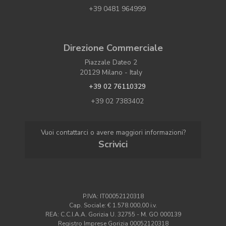
+39 0481 964999
Direzione Commerciale
Piazzale Dateo 2
20129 Milano - Italy
+39 02 76110329
+39 02 7383402
Vuoi contattarci o avere maggiori informazioni?
Scrivici
P.IVA: IT00052120318
Cap. Sociale: € 1.578.000,00 i.v.
REA: C.C.I.A.A. Gorizia U. 32755 - M. GO 000139
Registro Imprese Gorizia 00052120318