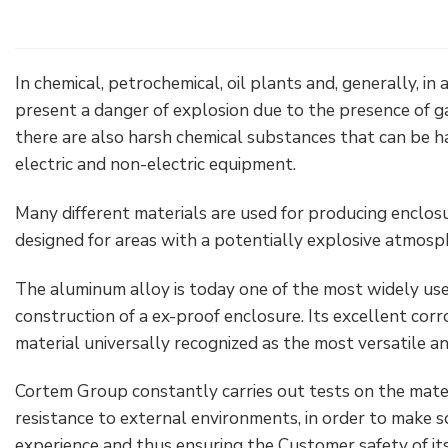
Raccords électriques
Énergie verte
Politique de l'entreprise
Green energy Ex
Travaillez avec nous
In chemical, petrochemical, oil plants and, generally, in a
present a danger of explosion due to the presence of ga
Aspirateurs
Devenez notre distributeur
there are also harsh chemical substances that can be h
electric and non-electric equipment.
Série étanche
Liste des références
Many different materials are used for producing enclos
Tous les produits
Certificats d’entreprise
designed for areas with a potentially explosive atmosp
Instructions techniques
Interviews et presse
The aluminum alloy is today one of the most widely us
construction of a ex-proof enclosure. Its excellent corro
Galerie et vidéos
material universally recognized as the most versatile and
Cortem Group constantly carries out tests on the mater
resistance to external environments, in order to make 
experience and thus ensuring the Customer safety of it