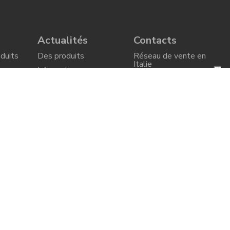
Actualités
Contacts
duits
Des produits
Réseau de vente en
Italie
Informations
es
Complémentaires
Réseau de vente à
l'étranger
Le monde de Cortem
is et
Événements et foires
Réussites