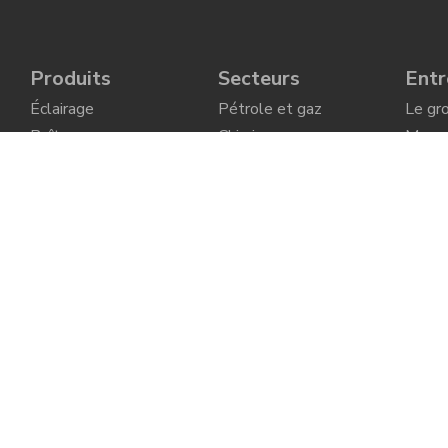
Produits
Secteurs
Entr
Éclairage
Pétrole et gaz
Le gr
Boîtes
Chimique-
Marq
pharmaceutique
Presse-étoupes et
Elfit
connecteurs
Minier
Histoi
Signalisation
Naval
Les p
Prises et fiches
Alimentaire
Ambi
Commande et
Énergie traditionelle
Polit
contrôle
Énergie verte
l'entr
Raccords électriques
Trava
Green energy Ex
Deven
Aspirateurs
distri
Série étanche
Liste
Tous les produits
Certif
d’entr