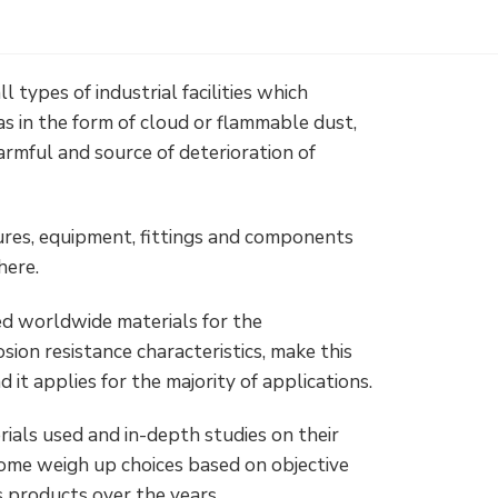
ll types of industrial facilities which
s in the form of cloud or flammable dust,
armful and source of deterioration of
ures, equipment, fittings and components
here.
ed worldwide materials for the
sion resistance characteristics, make this
 it applies for the majority of applications.
ials used and in-depth studies on their
some weigh up choices based on objective
s products over the years.