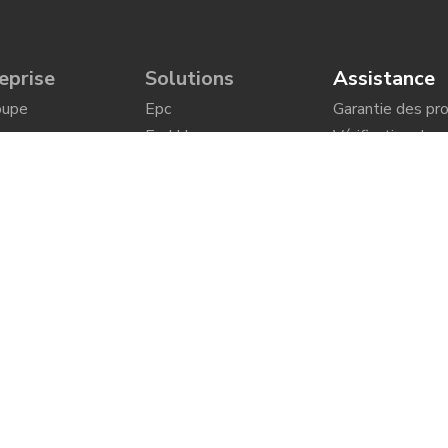
eprise
Solutions
Assistance
oupe
Epc
Garantie des pro
ues
End Users
Vérification de
l'authenticité d
produits
re
Demande de dev
Assistance
d'informations
ersonnes
Garantie des produits
Ligne Verte
ante
Vérification de
Zone Réservée
ique de
l'authenticité des
eprise
produits
illez avec nous
Demande de devis et
d'informations
ez notre
buteur
Ligne Verte
 des références
Zone Réservée
icats
eprise