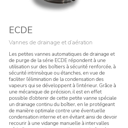
Énergie verte
Politique de l'entreprise
Raccords électriques
Travaillez avec nous
Green energy Ex
ECDE
Devenez notre distributeur
Aspirateurs
Vannes de drainage et d’aération
Liste des références
Les petites vannes automatiques de drainage et
Série étanche
de purge de la série ECDE répondent à une
Certificats d’entreprise
utilisation sur des boîtiers à sécurité renforcée, à
Tous les produits
sécurité intrinsèque ou étanches, en vue de
Interviews et presse
faciliter l’élimination de la condensation des
Instructions techniques
vapeurs qui se développent à l’intérieur. Grâce à
une mécanique de précision, il est en effet
Galerie et vidéos
possible d’obtenir de cette petite vanne spéciale
un drainage continu du boîtier, en le protégeant
de manière optimale contre une éventuelle
condensation interne et en évitant ainsi de devoir
recourir à une vidange manuelle à intervalles