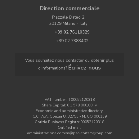
Direction commerciale
Piazzale Dateo 2
20129 Milano - Italy
+39 02 76110329
+39 02 7383402
Vous souhaitez nous contacter ou obtenir plus
Écrivez-nous
d'informations?
VAT number: IT00052120318
Share Capital: € 1.578.000,00 i.v.
Economic and administrative directory:
C.C.I.A.A. Gorizia U. 32755 - M. GO 000139
Gorizia Business Register 00052120318
Certified mail:
amministrazione.cortem@pec-cortemgroup.com