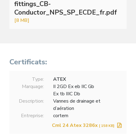
fittings_CB-
Conductor_NPS_SP_ECDE_fr.pdf
[8 MB]
Certificats:
Type:
ATEX
Marquage:
II 2GD Ex eb IIC Gb
Ex tb IIIC Db
Description:
Vannes de drainage et
d’aération
Entreprise:
cortem
Cml 24 Atex 3286x
[ 158 KB]